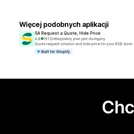
Więcej podobnych aplikacji
SA Request a Quote, Hide Price
na 5 gwiazdek
4,8
(612)
•
Bezpłatny plan jest dostępny
Łączna liczba recenzji: 612
Quote request solution and hide price for your B2B store
Built for Shopify
Chc