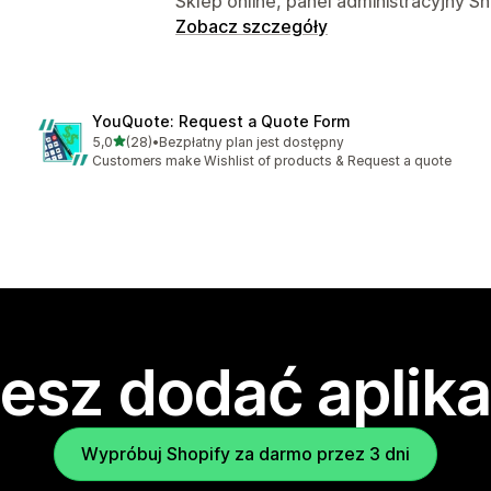
Sklep online, panel administracyjny Sh
Zobacz szczegóły
YouQuote: Request a Quote Form
na 5 gwiazdek
5,0
(28)
•
Bezpłatny plan jest dostępny
Łączna liczba recenzji: 28
Customers make Wishlist of products & Request a quote
esz dodać aplika
Wypróbuj Shopify za darmo przez 3 dni