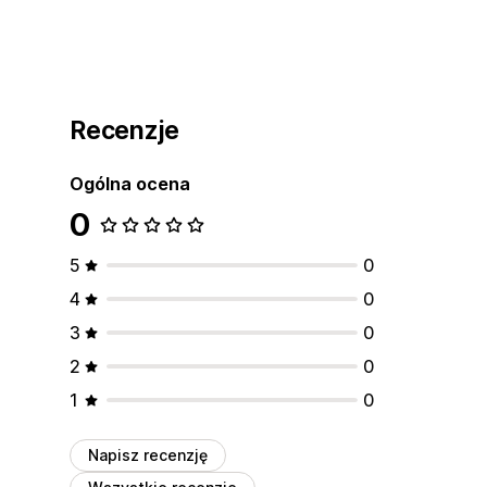
Recenzje
Ogólna ocena
0
5
0
4
0
3
0
2
0
1
0
Napisz recenzję