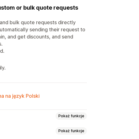
stom or bulk quote requests
d bulk quote requests directly
utomatically sending their request to
in, and get discounts, and send
s.
d.
ly.
a na język Polski
Pokaż funkcje
Pokaż funkcje