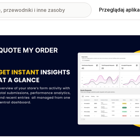
Przeglądaj aplika
nione obrazy w galerii