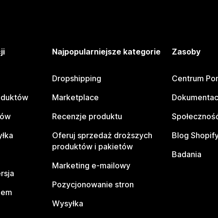
ji
Najpopularniejsze kategorie
Zasoby
Dropshipping
Centrum Po
oduktów
Marketplace
Dokumentac
tów
Recenzje produktu
Społeczność
yłka
Oferuj sprzedaż droższych
Blog Shopif
produktów i pakietów
Badania
Marketing e-mailowy
rsja
Pozycjonowanie stron
pem
Wysyłka