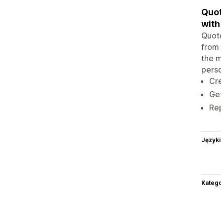
Quot
with
Quot
from 
the m
perso
Cre
Get
Rep
Języki
Katego