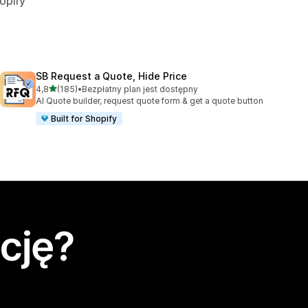
opify
SB Request a Quote, Hide Price
na 5 gwiazdek
4,8
(185)
•
Bezpłatny plan jest dostępny
Łączna liczba recenzji: 185
AI Quote builder, request quote form & get a quote button
Built for Shopify
cję?