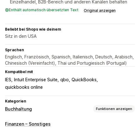
Einzelhandel, B2B-Bereich und anderen Kanälen behalten
Enthält automatisch übersetzten Text
Original anzeigen
Beliebt bei Shops wie deinem
Sitz in den USA
Sprachen
Englisch, Französisch, Spanisch, Italienisch, Deutsch, Arabisch,
Chinesisch (Vereinfacht), Thai und Portugiesisch (Portugal)
Kompatibel mit
IES
Intuit Enterprise Suite
qbo
QuickBooks
quickbooks online
Kategorien
Buchhaltung
Funktionen anzeigen
Finanzielle Berichte
Finanzen – Sonstiges
Einkommen und Guthaben
Cashflow
Verkäufe und Rückerstattungen
Umsatzsteuer