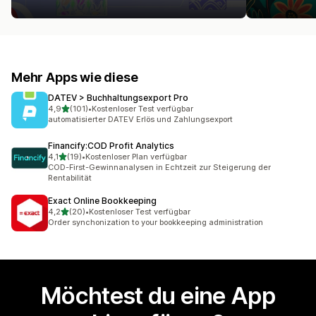
Mehr Apps wie diese
DATEV > Buchhaltungsexport Pro
von 5 Sternen
4,9
(101)
•
Kostenloser Test verfügbar
101 Rezensionen insgesamt
automatisierter DATEV Erlös und Zahlungsexport
Financify:COD Profit Analytics
von 5 Sternen
4,1
(19)
•
Kostenloser Plan verfügbar
19 Rezensionen insgesamt
COD-First-Gewinnanalysen in Echtzeit zur Steigerung der
Rentabilität
Exact Online Bookkeeping
von 5 Sternen
4,2
(20)
•
Kostenloser Test verfügbar
20 Rezensionen insgesamt
Order synchonization to your bookkeeping administration
Möchtest du eine App