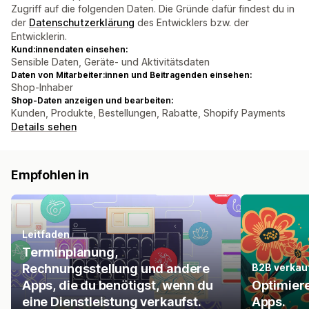
Zugriff auf die folgenden Daten. Die Gründe dafür findest du in
der
Datenschutzerklärung
des Entwicklers bzw. der
Entwicklerin.
Kund:innendaten einsehen:
Sensible Daten, Geräte- und Aktivitätsdaten
Daten von Mitarbeiter:innen und Beitragenden einsehen:
Shop-Inhaber
Shop-Daten anzeigen und bearbeiten:
Kunden, Produkte, Bestellungen, Rabatte, Shopify Payments
Details sehen
Empfohlen in
Leitfaden
Terminplanung,
Rechnungsstellung und andere
B2B verkau
Apps, die du benötigst, wenn du
Optimiere
eine Dienstleistung verkaufst.
Apps.