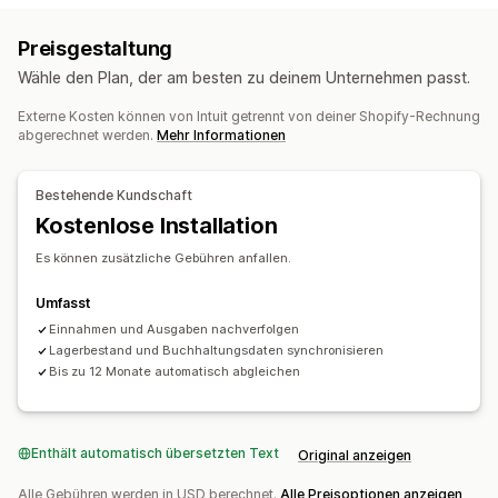
Kosten-Tracking
COGS-Tracking
Preisgestaltung
Benutzerdefinierte Berichte
Performance-Dashboard
Wähle den Plan, der am besten zu deinem Unternehmen passt.
Finanztransaktionen
Externe Kosten können von Intuit getrennt von deiner Shopify-Rechnung
Abrechnung und Rechnungsstellung
Forderungen
abgerechnet werden.
Mehr Informationen
Nettobedingungen
Steuerliche Abzüge
Steuerbefreiungen
Bestellungen
Lagerbestands-Updates
Bestehende Kundschaft
Mehrere Shops
Mehrere Währungen
Mehrere Kanäle
Kostenlose Installation
Automatisierte Datensynchronisierung
Es können zusätzliche Gebühren anfallen.
Bestelldetails
Transaktionen
Auszahlungen
Kund:innen
Umfasst
Inventar und Produkt
Zuordnung der Umsatzsteuer
Einnahmen und Ausgaben nachverfolgen
Bankabgleich
Fehlerbehebung
Import historischer Daten
Lagerbestand und Buchhaltungsdaten synchronisieren
Bis zu 12 Monate automatisch abgleichen
Enthält automatisch übersetzten Text
Original anzeigen
Alle Gebühren werden in USD berechnet.
Alle Preisoptionen anzeigen