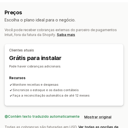
Acompanhamento de CPV
Relatórios personalizados
Preços
Painel de controle de desempenho
Escolha o plano ideal para o negócio.
Operações financeiras
Você pode receber cobranças externas do parceiro de pagamentos
Cobranças e faturas
Contas a receber
Intuit, fora da fatura da Shopify.
Saiba mais
Prazo de pagamento
Deduções tributárias
Isenções tributárias
Pedidos de compra
Clientes atuais
Atualizações de estoque
De várias lojas
Grátis para instalar
Em várias moedas
Multicanal
Pode haver cobranças adicionais.
Sincronização de dados automática
Recursos
Detalhes dos pedidos
Transações
Pagamentos
Clientes
Monitore receitas e despesas
Estoque e produtos
Sincronize o estoque e os dados contábeis
Mapeamento de tributos sobre vendas
Faça a reconciliação automática de até 12 meses
Conciliação bancária
Resolução de erros
Histórico de dados importados
Contém texto traduzido automaticamente
Mostrar original
Todas as cobranças são faturadas em USD.
Ver todas as opções de