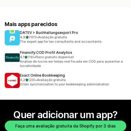
Mais apps parecidos
DATEV > Buchhaltungsexport Pro
de 5 estrelas
4,9
(101)
•
Avaliação gratuita
101 avaliações ao todo
The export app for tax consultants and accountants
Financify:COD Profit Analytics
de 5 estrelas
4,1
(19)
•
Plano gratuito disponível
19 avaliações ao todo
Análise de lucros em tempo real focada em COD para aumentar a
lucratividade
Exact Online Bookkeeping
de 5 estrelas
4,2
(20)
•
Avaliação gratuita
20 avaliações ao todo
Order synchonization to your bookkeeping administration
Quer adicionar um app?
Faça uma avaliação gratuita da Shopify por 3 dias