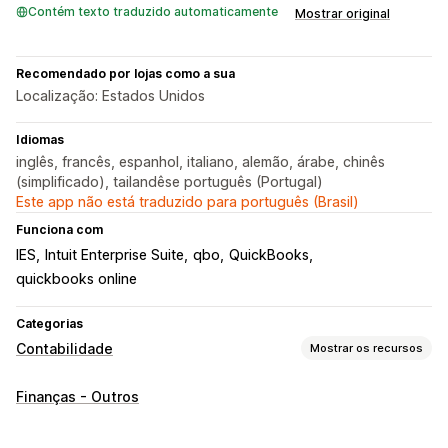
Contém texto traduzido automaticamente
Mostrar original
Recomendado por lojas como a sua
Localização: Estados Unidos
Idiomas
inglês, francês, espanhol, italiano, alemão, árabe, chinês
(simplificado), tailandêse português (Portugal)
Este app não está traduzido para português (Brasil)
Funciona com
IES
Intuit Enterprise Suite
qbo
QuickBooks
quickbooks online
Categorias
Contabilidade
Mostrar os recursos
Relatórios financeiros
Finanças - Outros
Receita e saldo
Fluxo de caixa
Vendas e reembolsos
Tributo sobre vendas
Acompanhamento de despesas