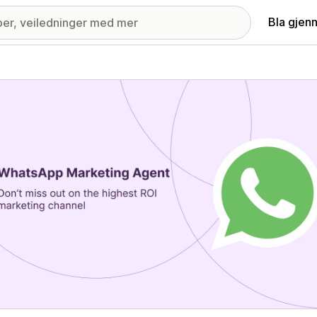
Bla gjen
ri med fremhevede bilder