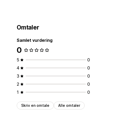
Omtaler
Samlet vurdering
0
5
0
4
0
3
0
2
0
1
0
Skriv en omtale
Alle omtaler