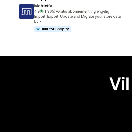
Matrixify
av 5 stjerner
4,9
(1 365)
•
Gratis abonnement tilgjengelig
Totalt 1365 omtaler
Import, Export, Update and Migrate your store data in
bulk
Built for Shopify
Vil