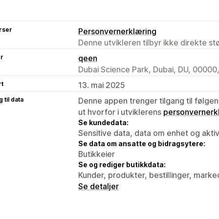
rser
Personvernerklæring
Denne utvikleren tilbyr ikke direkte s
er
qeen
Dubai Science Park, Dubai, DU, 00000
rt
13. mai 2025
 til data
Denne appen trenger tilgang til følgen
ut hvorfor i utviklerens
personvernerk
Se kundedata:
Sensitive data, data om enhet og aktiv
Se data om ansatte og bidragsytere:
Butikkeier
Se og rediger butikkdata:
Kunder, produkter, bestillinger, mark
Se detaljer