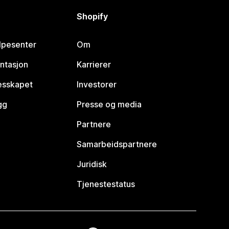
Shopify
lpesenter
Om
ntasjon
Karrierer
lesskapet
Investorer
gg
Presse og media
Partnere
Samarbeidspartnere
Juridisk
Tjenestestatus