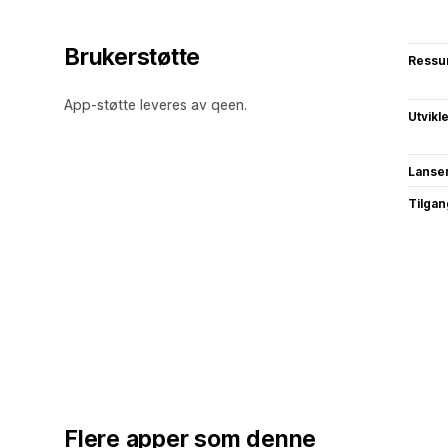
Brukerstøtte
Ressu
App-støtte leveres av qeen.
Utvikl
Lanse
Tilgang
Flere apper som denne