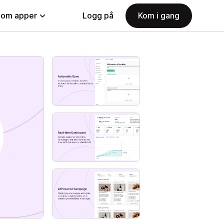
nom apper
Logg på
Kom i gang