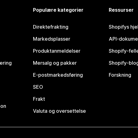
Populære kategorier
Ressurser
Direktefrakting
Shopifys hje
Markedsplasser
API-dokume
Produktanmeldelser
Shopify-fel
vering
Mersalg og pakker
Shopify-blo
E-postmarkedsføring
Forskning
SEO
Frakt
jon
Valuta og oversettelse