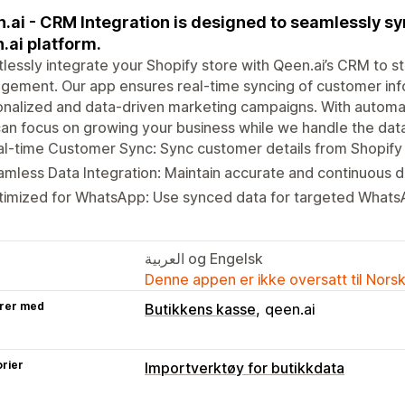
.ai - CRM Integration is designed to seamlessly s
.ai platform.
tlessly integrate your Shopify store with Qeen.ai’s CRM to 
ement. Our app ensures real-time syncing of customer info
nalized and data-driven marketing campaigns. With automa
an focus on growing your business while we handle the data
l-time Customer Sync: Sync customer details from Shopify t
mless Data Integration: Maintain accurate and continuous d
timized for WhatsApp: Use synced data for targeted Whats
العربية og Engelsk
Denne appen er ikke oversatt til Nors
rer med
Butikkens kasse
qeen.ai
rier
Importverktøy for butikkdata