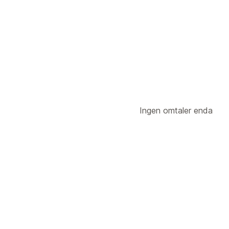
Datasynkronisering
Planlagt synkronisering
Datamigrering
Masseimport
Planlagt import
Ingen omtaler enda