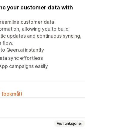
ync your customer data with
streamline customer data
rmation, allowing you to build
tic updates and continuous syncing,
 flow.
o Qeen.ai instantly
ata sync effortless
App campaigns easily
k (bokmål)
Vis funksjoner