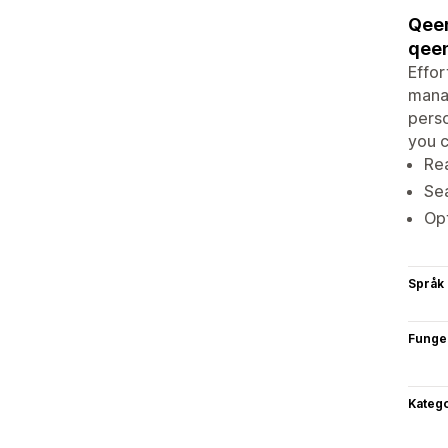
Qeen
qeen
Effor
manag
perso
you c
Rea
Sea
Op
Språk
Funge
Katego