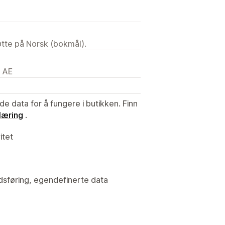
tøtte på Norsk (bokmål).
, AE
de data for å fungere i butikken. Finn
læring
.
itet
edsføring, egendefinerte data