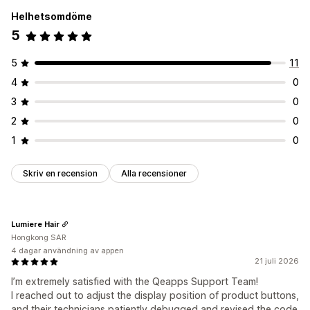
Helhetsomdöme
5
5
11
4
0
3
0
2
0
1
0
Skriv en recension
Alla recensioner
Lumiere Hair
Hongkong SAR
4 dagar användning av appen
21 juli 2026
I’m extremely satisfied with the Qeapps Support Team!
I reached out to adjust the display position of product buttons,
and their technicians patiently debugged and revised the code