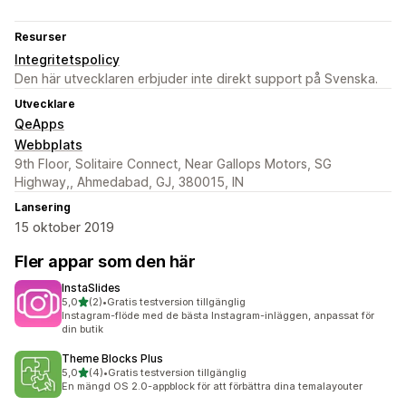
Resurser
Integritetspolicy
Den här utvecklaren erbjuder inte direkt support på Svenska.
Utvecklare
QeApps
Webbplats
9th Floor, Solitaire Connect, Near Gallops Motors, SG
Highway,, Ahmedabad, GJ, 380015, IN
Lansering
15 oktober 2019
Fler appar som den här
InstaSlides
av 5 stjärnor
5,0
(2)
•
Gratis testversion tillgänglig
2 recensioner totalt
Instagram-flöde med de bästa Instagram-inläggen, anpassat för
din butik
Theme Blocks Plus
av 5 stjärnor
5,0
(4)
•
Gratis testversion tillgänglig
4 recensioner totalt
En mängd OS 2.0-appblock för att förbättra dina temalayouter