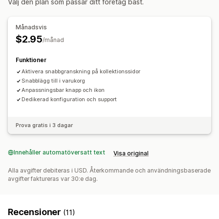
Välj den plan som passar ditt företag bäst.
Analyser och rapporter
Spårning av beteenden
Månadsvis
$2.95
/månad
Funktioner
Aktivera snabbgranskning på kollektionssidor
Snabblägg till i varukorg
Anpassningsbar knapp och ikon
Dedikerad konfiguration och support
Prova gratis i 3 dagar
Innehåller automatöversatt text
Visa original
Alla avgifter debiteras i USD. Återkommande och användningsbaserade
avgifter faktureras var 30:e dag.
Recensioner
(11)