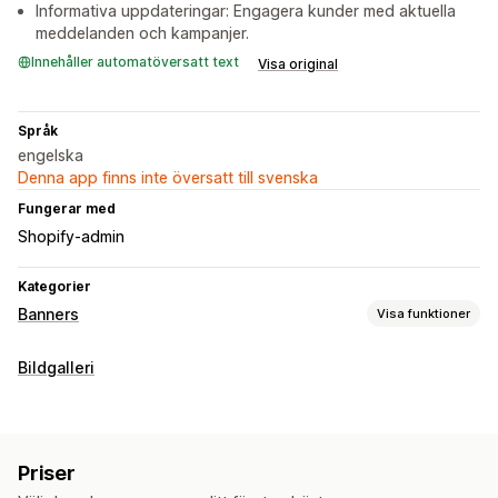
Informativa uppdateringar: Engagera kunder med aktuella
meddelanden och kampanjer.
Innehåller automatöversatt text
Visa original
Språk
engelska
Denna app finns inte översatt till svenska
Fungerar med
Shopify-admin
Kategorier
Banners
Visa funktioner
Bannertyp
Bildgalleri
Fält med meddelande
Anpassning
Bannerposition
Priser