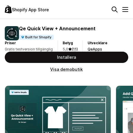
Shopify App Store
Qe Quick View + Announcement
Built for Shopify
Priser
Betyg
Utvecklare
Gratis testversion tillgänglig
5,0
(11)
QeApps
Installera
Visa demobutik