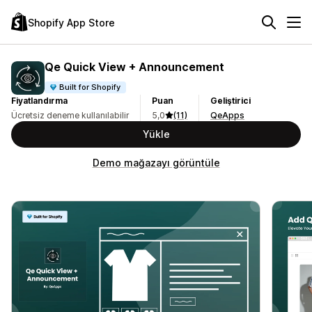
Shopify App Store
Qe Quick View + Announcement
Built for Shopify
Fiyatlandırma
Puan
Geliştirici
Ücretsiz deneme kullanılabilir
5,0
(11)
QeApps
Yükle
Demo mağazayı görüntüle