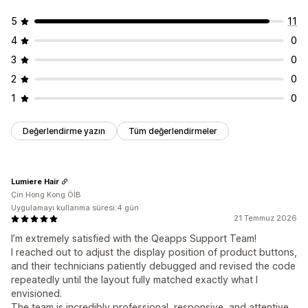
5
11
4
0
3
0
2
0
1
0
Değerlendirme yazın
Tüm değerlendirmeler
Lumiere Hair
Çin Hong Kong ÖİB
Uygulamayı kullanma süresi:4 gün
21 Temmuz 2026
I’m extremely satisfied with the Qeapps Support Team!
I reached out to adjust the display position of product buttons,
and their technicians patiently debugged and revised the code
repeatedly until the layout fully matched exactly what I
envisioned.
The team is incredibly professional, responsive, and attentive