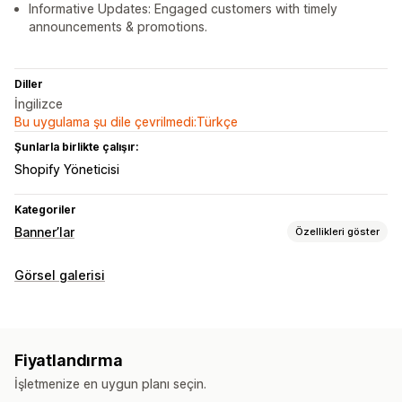
Informative Updates: Engaged customers with timely
announcements & promotions.
Diller
İngilizce
Bu uygulama şu dile çevrilmedi:Türkçe
Şunlarla birlikte çalışır:
Shopify Yöneticisi
Kategoriler
Banner’lar
Özellikleri göster
Banner türü
Görsel galerisi
Duyuru çubuğu
Özelleştirme
Banner konumu
Fiyatlandırma
İşletmenize en uygun planı seçin.
Analizler ve raporlama