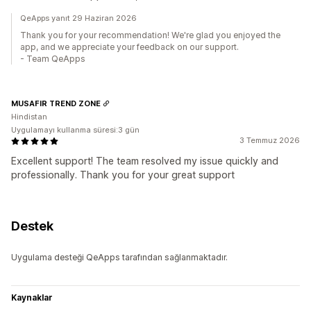
QeApps yanıt 29 Haziran 2026
Thank you for your recommendation! We're glad you enjoyed the
app, and we appreciate your feedback on our support.
- Team QeApps
MUSAFIR TREND ZONE
Hindistan
Uygulamayı kullanma süresi:3 gün
3 Temmuz 2026
Excellent support! The team resolved my issue quickly and
professionally. Thank you for your great support
Destek
Uygulama desteği QeApps tarafından sağlanmaktadır.
Kaynaklar