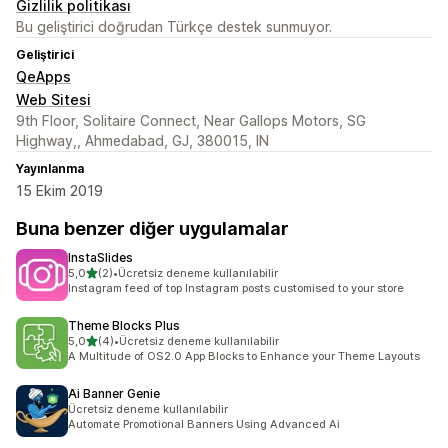
Gizlilik politikası
Bu geliştirici doğrudan Türkçe destek sunmuyor.
Geliştirici
QeApps
Web Sitesi
9th Floor, Solitaire Connect, Near Gallops Motors, SG
Highway,, Ahmedabad, GJ, 380015, IN
Yayınlanma
15 Ekim 2019
Buna benzer diğer uygulamalar
InstaSlides
5 yıldız üzerinden
5,0
(2)
•
Ücretsiz deneme kullanılabilir
toplam 2 değerlendirme
Instagram feed of top Instagram posts customised to your store
Theme Blocks Plus
5 yıldız üzerinden
5,0
(4)
•
Ücretsiz deneme kullanılabilir
toplam 4 değerlendirme
A Multitude of OS2.0 App Blocks to Enhance your Theme Layouts
Ai Banner Genie
Ücretsiz deneme kullanılabilir
Automate Promotional Banners Using Advanced Ai