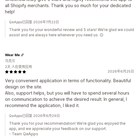
all Shopify merchants. Thank you so much for your dedicated
help!
QeApps已回复 2026年7月22日
Thank you for your wonderful review and 5 stars! We're glad we could
assist and are always here whenever you need us. 😊
Wear Me
乌克兰
2天 人在使用应用
2026年6月25日
Very convenient application in terms of functionality. Beautiful
design on the site.
Also, support helps, but you will have to spend several hours
on communication to achieve the desired result. In general, I
recommend the application, I liked it.
QeApps已回复 2026年6月29日
Thank you for your recommendation! We're glad you enjoyed the
app, and we appreciate your feedback on our support.
- Team QeApps