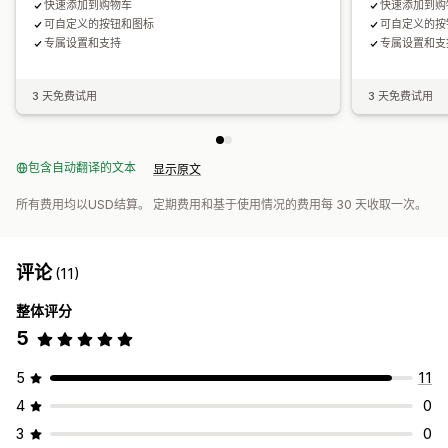
快速添加到购物车
快速添加到购
可自定义的按钮和图标
可自定义的按
专属设置和支持
专属设置和支
3 天免费试用
3 天免费试用
包含自动翻译的文本
显示原文
所有费用均以USD结算。 定期费用和基于使用情况的费用每 30 天收取一次。
评论
(11)
整体评分
5
5
11
4
0
3
0