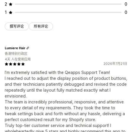
2
0
1
0
撰写评论
所有评论
Lumiere Hair
香港特别行政区
4天 人在使用应用
2026年7月21日
I’m extremely satisfied with the Qeapps Support Team!
I reached out to adjust the display position of product buttons,
and their technicians patiently debugged and revised the code
repeatedly until the layout fully matched exactly what I
envisioned.
The team is incredibly professional, responsive, and attentive
to every detail of my requirements. They took the time to
tweak settings back and forth without any hassle, delivering a
perfect customized result for my Shopify store.
Truly top-tier customer service and technical support! I
wholeheartedly give 5 stars and highly recommend this app to