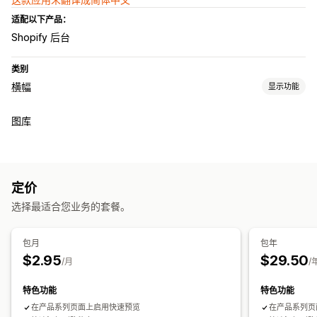
适配以下产品：
Shopify 后台
类别
横幅
显示功能
横幅类型
图库
公告栏
自定义
横幅位置
定价
选择最适合您业务的套餐。
分析和报告
行为跟踪
包月
包年
$2.95
$29.50
/月
/
特色功能
特色功能
在产品系列页面上启用快速预览
在产品系列页