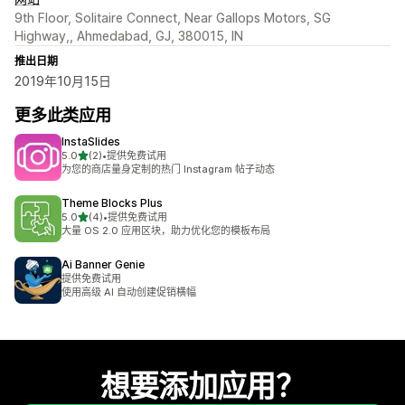
9th Floor, Solitaire Connect, Near Gallops Motors, SG
Highway,, Ahmedabad, GJ, 380015, IN
推出日期
2019年10月15日
更多此类应用
InstaSlides
星（满分 5 星）
5.0
(2)
•
提供免费试用
总共 2 条评论
为您的商店量身定制的热门 Instagram 帖子动态
Theme Blocks Plus
星（满分 5 星）
5.0
(4)
•
提供免费试用
总共 4 条评论
大量 OS 2.0 应用区块，助力优化您的模板布局
Ai Banner Genie
提供免费试用
使用高级 AI 自动创建促销横幅
想要添加应用？