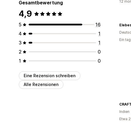
12 mon
Gesamtbewertung
4,9
5
16
Elebe
Deutsc
4
1
Ein ta
3
1
2
0
1
0
Eine Rezension schreiben
Alle Rezensionen
CRAF
Indien
Etwa 2