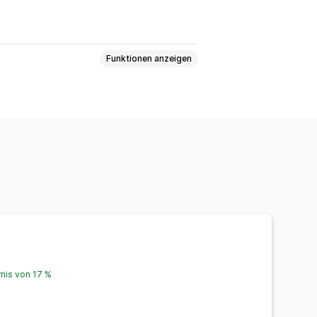
Funktionen anzeigen
em Klick
Warenkorbeinschub
iniertes HTML
Mehrere Währungen
gen
ung
rnis von 17 %