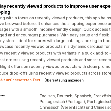
lay recently viewed products to improve user expe
ping.
ing with a focus on recently viewed products, this app help
ve browsed before. It enhances the shopping experience ac
pages with a smooth, mobile-friendly design. Quick access
ed and encourages purchases. With easy setup and flexible 
any store. Ideal for stores with large catalogs looking to boo
owcase recently viewed products in a dynamic carousel fo
w recently viewed products with variants in a quick add-to
ost orders using recently viewed products and smart reco
hlight offers on recently viewed products with clean prom
uce drop-offs using recently viewed products across stor
hält unübersetzten Text
Übersetzung anzeigen
hen
Englisch, Deutsch, Spanisch, Französi
Portugiesisch (Portugal), Portugiesisc
Chinesisch (Vereinfacht) und Chinesisc