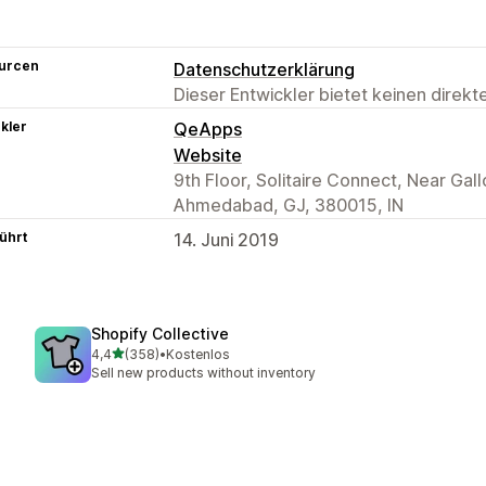
urcen
Datenschutzerklärung
Dieser Entwickler bietet keinen direk
kler
QeApps
Website
9th Floor, Solitaire Connect, Near Ga
Ahmedabad, GJ, 380015, IN
ührt
14. Juni 2019
Shopify Collective
von 5 Sternen
4,4
(358)
•
Kostenlos
358 Rezensionen insgesamt
Sell new products without inventory