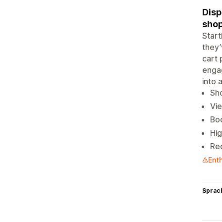
Disp
shop
Start
they’
cart 
engag
into 
Sh
Vie
Bo
Hig
Red
Ent
Sprac