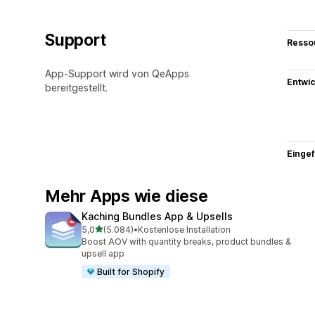
Support
Resso
App-Support wird von QeApps
Entwic
bereitgestellt.
Eingef
Mehr Apps wie diese
Kaching Bundles App & Upsells
von 5 Sternen
5,0
(5.084)
•
Kostenlose Installation
5084 Rezensionen insgesamt
Boost AOV with quantity breaks, product bundles &
upsell app
Built for Shopify