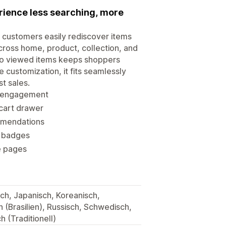
rience less searching, more
s customers easily rediscover items
ross home, product, collection, and
 to viewed items keeps shoppers
customization, it fits seamlessly
st sales.
r engagement
-cart drawer
mmendations
o badges
e pages
sch, Japanisch, Koreanisch,
h (Brasilien), Russisch, Schwedisch,
h (Traditionell)