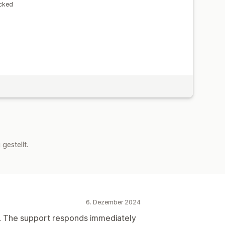
acked
s
estellt.
6. Dezember 2024
l. The support responds immediately