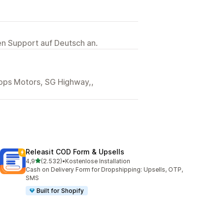
ten Support auf Deutsch an.
llops Motors, SG Highway,,
Releasit COD Form & Upsells
von 5 Sternen
4,9
(2.532)
•
Kostenlose Installation
2532 Rezensionen insgesamt
Cash on Delivery Form for Dropshipping: Upsells, OTP,
SMS
Built for Shopify