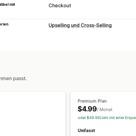
ibel mit
Checkout
orien
Upselling und Cross-Selling
Anpassung
Ankündigungsleiste
Add-ons mit ein
Benutzerdefinierte CSS
Benutzerdef
Mehrere Sprachen
Angebote und Empfehlungen
hmen passt.
Produktempfehlungen
KI-Empfehlun
Analysen
Premium Plan
Conversion-Raten
Empfehlungsleist
$4.99
/ Monat
oder $49.99/Jahr mit einer Erspa
Umfasst