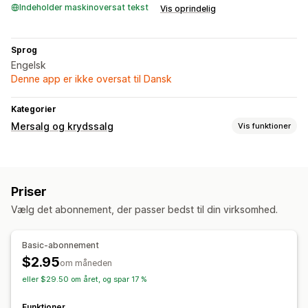
Indeholder maskinoversat tekst
Vis oprindelig
Sprog
Engelsk
Denne app er ikke oversat til Dansk
Kategorier
Mersalg og krydssalg
Vis funktioner
Tilpasning
Mersalg i indkøbskurv
Fastgjort indkøbskurv
Priser
Tilbud og anbefalinger
Vælg det abonnement, der passer bedst til din virksomhed.
Produktanbefalinger
Ofte købt sammen
Basic-abonnement
$2.95
om måneden
eller $29.50 om året, og spar 17 %
Funktioner