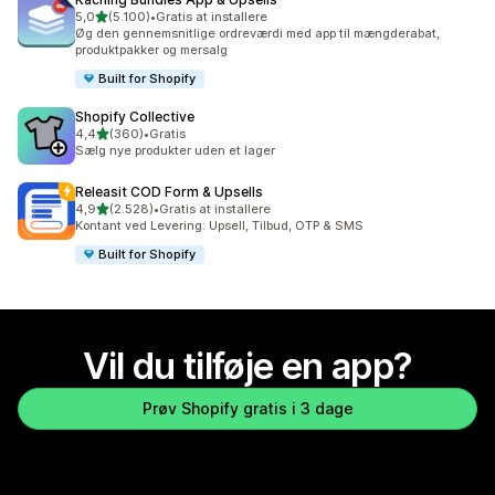
ud af 5 stjerner
5,0
(5.100)
•
Gratis at installere
5100 anmeldelser i alt
Øg den gennemsnitlige ordreværdi med app til mængderabat,
produktpakker og mersalg
Built for Shopify
Shopify Collective
ud af 5 stjerner
4,4
(360)
•
Gratis
360 anmeldelser i alt
Sælg nye produkter uden et lager
Releasit COD Form & Upsells
ud af 5 stjerner
4,9
(2.528)
•
Gratis at installere
2528 anmeldelser i alt
Kontant ved Levering: Upsell, Tilbud, OTP & SMS
Built for Shopify
Vil du tilføje en app?
Prøv Shopify gratis i 3 dage