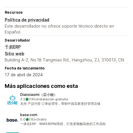
Recursos
Política de privacidad
Este desarrollador no ofrece soporte técnico directo en
Español.
Desarrollador
千易ERP
Sitio web
Building A-2, No.18 Tangmiao Rd., Hangzhou, ZJ, 310013, CN
Fecha de lanzamiento
17 de abril de 2024
Más aplicaciones como esta
Dianxiaomi（店小秘）
de 5 estrellas
3.2
(14)
•
Instalación gratuita
14 reseñas en total
支持 产品刊登 订单处理等，帮助中国卖家更好管理店铺
base.com
de 5 estrellas
5.0
(15)
•
Gratis
15 reseñas en total
一体化ERP、WMS和PIM系统，打造更顺畅高效的工作流程