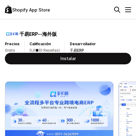
Shopify App Store
千易ERP‑‑海外版
Precios
Calificación
Desarrollador
Gratis
0,0
(0 Reseñas)
千易ERP
Instalar