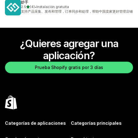
妙手
de 5 estrellas
2.5
(4)
•
Instalación gratuita
4 reseñas en total
支持产品采集、发布和管理，订单同步和处理，帮助中国卖家更好管理店铺
¿Quieres agregar una
aplicación?
Prueba Shopify gratis por 3 días
Categorías de aplicaciones
Categorías principales