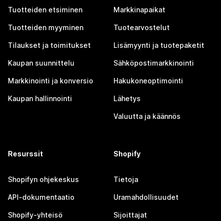
Tuotteiden etsiminen
Markkinapaikat
Tuotteiden myyminen
Tuotearvostelut
Tilaukset ja toimitukset
Lisämyynti ja tuotepaketit
Kaupan suunnittelu
Sähköpostimarkkinointi
Markkinointi ja konversio
Hakukoneoptimointi
Kaupan hallinnointi
Lähetys
Valuutta ja käännös
Resurssit
Shopify
Shopifyn ohjekeskus
Tietoja
API-dokumentaatio
Uramahdollisuudet
Shopify-yhteisö
Sijoittajat