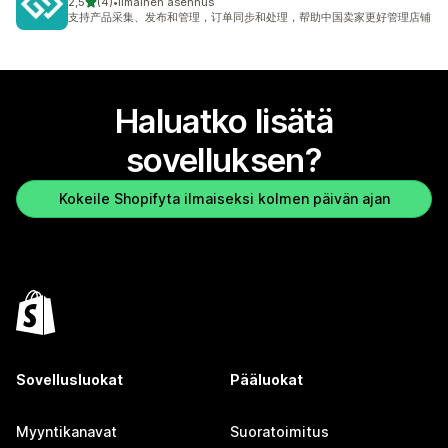
/ 5 tähteä
2,5
(4)
•
Ilmainen asennus
4 arvostelua yhteensä
支持产品采集、发布和管理，订单同步和处理，帮助中国卖家更好管理店铺
Haluatko lisätä
sovelluksen?
Kokeile Shopifyta ilmaiseksi kolmen päivän ajan
Sovellusluokat
Pääluokat
Myyntikanavat
Suoratoimitus