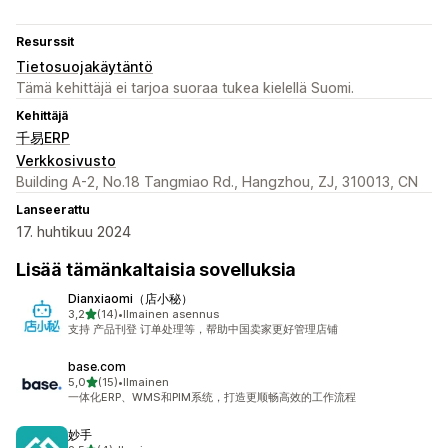
Resurssit
Tietosuojakäytäntö
Tämä kehittäjä ei tarjoa suoraa tukea kielellä Suomi.
Kehittäjä
千易ERP
Verkkosivusto
Building A-2, No.18 Tangmiao Rd., Hangzhou, ZJ, 310013, CN
Lanseerattu
17. huhtikuu 2024
Lisää tämänkaltaisia sovelluksia
Dianxiaomi（店小秘）
/ 5 tähteä
3,2
(14)
•
Ilmainen asennus
14 arvostelua yhteensä
支持 产品刊登 订单处理等，帮助中国卖家更好管理店铺
base.com
/ 5 tähteä
5,0
(15)
•
Ilmainen
15 arvostelua yhteensä
一体化ERP、WMS和PIM系统，打造更顺畅高效的工作流程
妙手