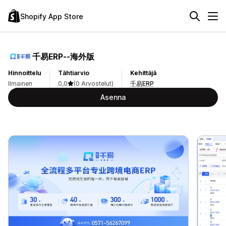
Shopify App Store
千易ERP‑‑海外版
Hinnoittelu
Tähtiarvio
Kehittäjä
Ilmainen
0,0
(0 Arvostelut)
千易ERP
Asenna