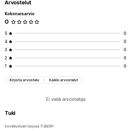
Arvostelut
Kokonaisarvio
0
5
0
4
0
3
0
2
0
1
0
Kirjoita arvostelu
Kaikki arvostelut
Ei vielä arvosteluja
Tuki
Sovellustuen tarjoaa 千易ERP.