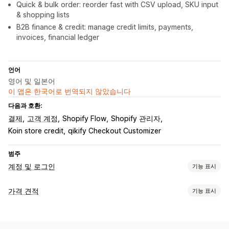
Quick & bulk order: reorder fast with CSV upload, SKU input
& shopping lists
B2B finance & credit: manage credit limits, payments,
invoices, financial ledger
언어
영어 및 일본어
이 앱은 한국어로 번역되지 않았습니다
다음과 호환:
결제
고객 계정
Shopify Flow
Shopify 관리자
Koin store credit
qikify Checkout Customizer
범주
계정 및 로그인
기능 표시
계정 관리
가격 견적
기능 표시
프로필
등록 양식
사용자 지정 필드
가격 책정 규칙
액세스 제어
가격 숨기기
견적 요청
견적을 주문으로 전환
역제안
여러 통화