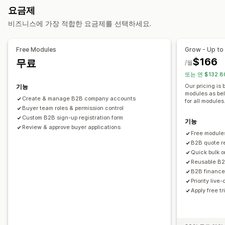
승인 요청
요금제
맞춤 설정
비즈니스에 가장 적합한 요금제를 선택하세요.
사용자 지정 디스플레이
버튼
견적 양식
여러 언어
파일 업로드
팝업
Free Modules
Grow - Up to
$166
무료
/월
또는 연 $132.8
Our pricing is
기능
modules as bel
Create & manage B2B company accounts
for all modules
Buyer team roles & permission control
Custom B2B sign-up registration form
기능
Review & approve buyer applications
Free modules
B2B quote r
Quick bulk 
Reusable B2
B2B finance,
Priority live
Apply free t