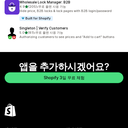
Wholesale Lock Manager: B2B
별 5개 중
4.9
(205)
•
무료 플랜 사용 가능
총 리뷰 205개
Hide price, B2B locks & lock pages with B2B login/password
Built for Shopify
Singleton | Verify Customers
별 5개 중
5.0
(81)
•
무료 플랜 사용 가능
총 리뷰 81개
Authorizing customers to see prices and "Add to cart" buttons
앱을 추가하시겠어요?
Shopify 3일 무료 체험