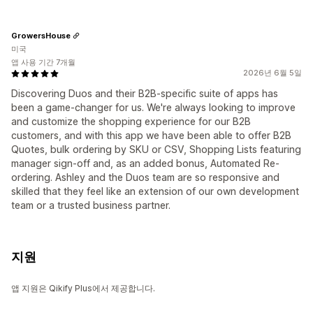
GrowersHouse
미국
앱 사용 기간 7개월
2026년 6월 5일
Discovering Duos and their B2B-specific suite of apps has
been a game-changer for us. We're always looking to improve
and customize the shopping experience for our B2B
customers, and with this app we have been able to offer B2B
Quotes, bulk ordering by SKU or CSV, Shopping Lists featuring
manager sign-off and, as an added bonus, Automated Re-
ordering. Ashley and the Duos team are so responsive and
skilled that they feel like an extension of our own development
team or a trusted business partner.
지원
앱 지원은 Qikify Plus에서 제공합니다.