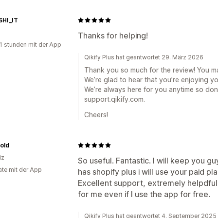
HI_IT
Thanks for helping!
1 stunden mit der App
Qikify Plus hat geantwortet 29. März 2026
Thank you so much for the review! You m
We’re glad to hear that you’re enjoying y
We’re always here for you anytime so don’
support.qikify.com.
Cheers!
old
iz
So useful. Fantastic. I will keep you g
te mit der App
has shopify plus i will use your paid pla
Excellent support, extremely helpdful.
for me even if I use the app for free.
Qikify Plus hat geantwortet 4. September 2025