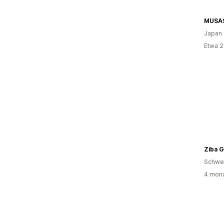
MUSAS
Japan
Etwa 2
Ziba G
Schwe
4 mona