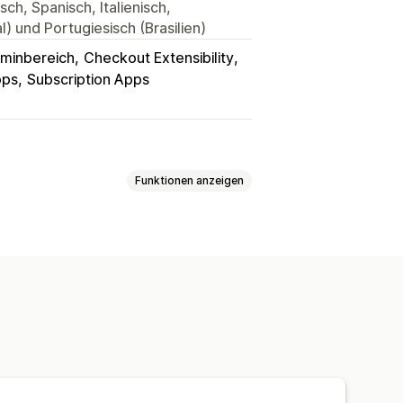
ch, Spanisch, Italienisch,
) und Portugiesisch (Brasilien)
minbereich
Checkout Extensibility
pps
Subscription Apps
Funktionen anzeigen
destmenge
Nach Rabatt
ür Kund:innen
Geolokalisierung
erdefinierte Nachrichten