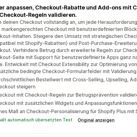
er anpassen, Checkout-Rabatte und Add-ons mit 
Checkout-Regeln validieren.
 deinen Checkout vollständig an, um jede Herausforderung i
n markengerechten Checkout mit benutzerdefinierten Blöc
out-Inhalten. Steigere den Umsatz mit strategischen Chec
atibel mit Shopify-Rabatten) und Post-Purchase-Erweiteru
out. Verhindere Betrug durch erweiterte Regeln zur Checko
kout-Seite mit Support für benutzerdefinierte Apps ganz 
. Entwickelt mit Checkout Extensibility zur Optimierung vo
ätzliche bedingte Checkout-Formularfelder mit Validierun
chschnittlichen Bestellwert mit Cross-Selling, Upselling, A
eckout steigern
ckout mit Checkout-Regeln zur Betrugsprävention validier
eckout mit zusätzlichen Widgets und Anpassungsfunktionen
es Maß an Checkout-Personalisierung für Shopify Plus mit 
hält automatisch übersetzten Text
Original anzeigen