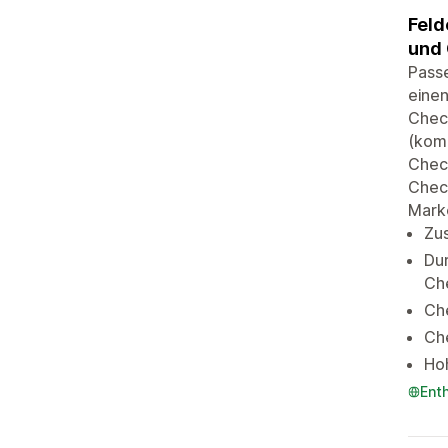
Feld
und 
Passe
eine
Check
(komp
Check
Chec
Marke
Zus
Dur
Ch
Che
Ch
Hoh
Ent