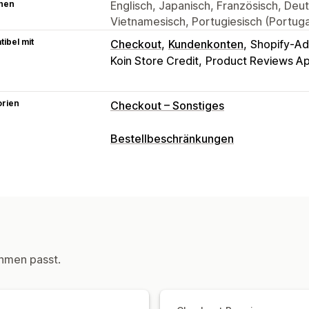
hen
Englisch, Japanisch, Französisch, Deuts
Vietnamesisch, Portugiesisch (Portugal
ibel mit
Checkout
Kundenkonten
Shopify-Ad
Koin Store Credit
Product Reviews A
orien
Checkout – Sonstiges
Bestellbeschränkungen
Begrenzungsregeln
Nach Warenkorb
Höchstmenge
Min
Nach Produkt
Nach Kollektion
Tags f
Zahlungsmethoden
Versandarten
Benachrichtigungseinstellungen
hmen passt.
Benutzerdefiniertes Branding
Benutz