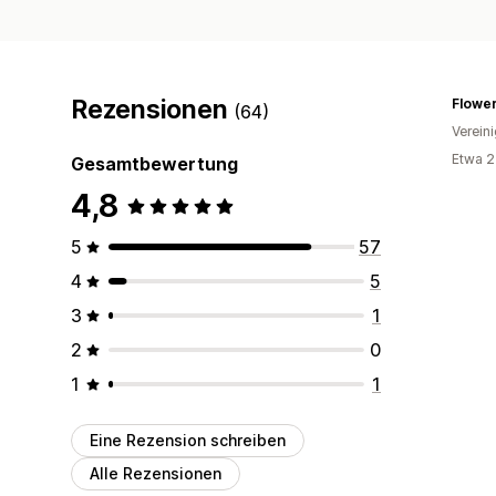
Rezensionen
Flowe
(64)
Verein
Etwa 2
Gesamtbewertung
4,8
5
57
4
5
3
1
2
0
1
1
Eine Rezension schreiben
Alle Rezensionen