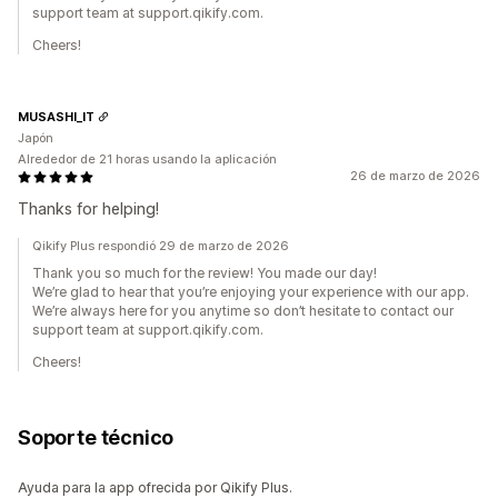
support team at support.qikify.com.
Cheers!
MUSASHI_IT
Japón
Alrededor de 21 horas usando la aplicación
26 de marzo de 2026
Thanks for helping!
Qikify Plus respondió 29 de marzo de 2026
Thank you so much for the review! You made our day!
We’re glad to hear that you’re enjoying your experience with our app.
We’re always here for you anytime so don’t hesitate to contact our
support team at support.qikify.com.
Cheers!
Soporte técnico
Ayuda para la app ofrecida por Qikify Plus.