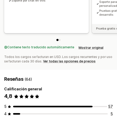
Soporte por chat en vivo.
Soporte para
personaliza
Pruebas gra
desarrollo.
Prueba gratis 
Contiene texto traducido automáticamente
Mostrar original
Todos los cargos se facturan en USD. Los cargos recurrentes y por uso
se facturan cada 30 días.
Ver todas las opciones de precios
Reseñas
(64)
Calificación general
4,8
5
57
4
5