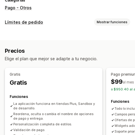
Categorías
Pago - Otros
Límites de pedido
Mostrar funciones
Reglas de límites
Por carrito
Cantidad máxima
Cantidad mínima
Precios
Por descuento
Por producto
Por colección
Elige el plan que mejor se adapte a tu negocio.
Etiquetas de clientes
Geolocalización
Formas de pago
Métodos de envío
Gratis
Pago premiu
Configuración de notificaciones
$99
Gratis
al mes
Promoción de marca personalizada
o $950.40 al 
Mensajes personalizados
Funciones
Funciones
La aplicación funciona en tiendas Plus, Sandbox y
de desarrollo.
Todo lo inclu
Reordena, oculta o cambia el nombre de opciones
Campos pers
de pago y entrega.
Ofertas de 
Personalización completa de estilos.
Widgets adi
Validación de pago.
Soporte prior