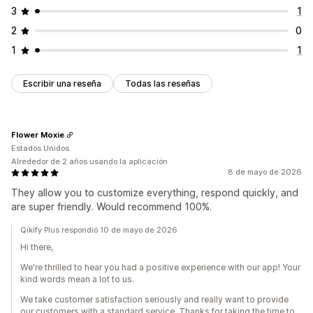
3
1
2
0
1
1
Escribir una reseña
Todas las reseñas
Flower Moxie
Estados Unidos
Alrededor de 2 años usando la aplicación
8 de mayo de 2026
They allow you to customize everything, respond quickly, and
are super friendly. Would recommend 100%.
Qikify Plus respondió 10 de mayo de 2026
Hi there,
We're thrilled to hear you had a positive experience with our app! Your
kind words mean a lot to us.
We take customer satisfaction seriously and really want to provide
our customers with a standard service. Thanks for taking the time to