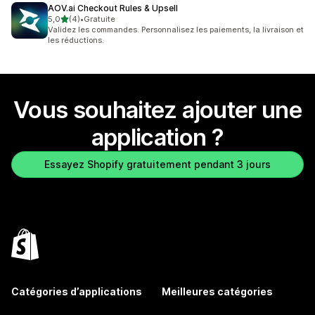
AOV.ai Checkout Rules & Upsell
étoile(s) sur 5
5,0
(4)
•
Gratuite
4 avis au total
Validez les commandes. Personnalisez les paiements, la livraison et
les réductions.
Vous souhaitez ajouter une
application ?
Essayez Shopify gratuitement pendant 3 jours
Catégories d’applications
Meilleures catégories