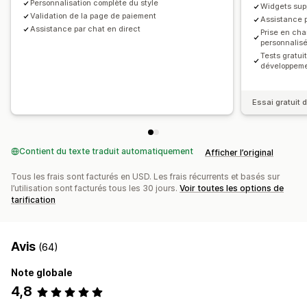
Personnalisation complète du style
Widgets sup
Validation de la page de paiement
Assistance p
Assistance par chat en direct
Prise en ch
personnalis
Tests gratui
développem
Essai gratuit d
Contient du texte traduit automatiquement
Afficher l’original
Tous les frais sont facturés en USD. Les frais récurrents et basés sur
l’utilisation sont facturés tous les 30 jours.
Voir toutes les options de
tarification
Avis
(64)
Note globale
4,8