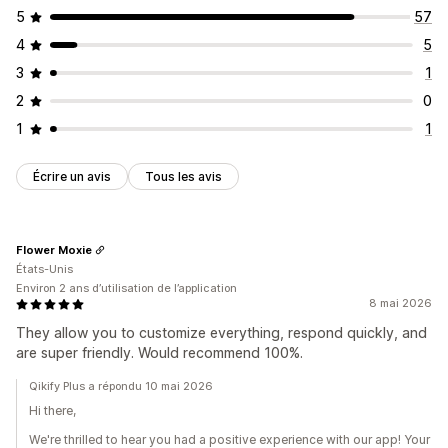
5
57
4
5
3
1
2
0
1
1
Écrire un avis
Tous les avis
Flower Moxie
États-Unis
Environ 2 ans d’utilisation de l’application
8 mai 2026
They allow you to customize everything, respond quickly, and
are super friendly. Would recommend 100%.
Qikify Plus a répondu 10 mai 2026
Hi there,
We're thrilled to hear you had a positive experience with our app! Your