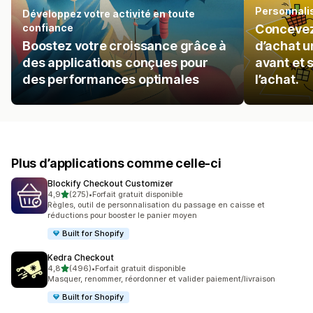
Personnalis
Développez votre activité en toute
confiance
Concevez
Boostez votre croissance grâce à
d’achat 
des applications conçues pour
avant et 
des performances optimales
l’achat.
Plus d’applications comme celle-ci
Blockify Checkout Customizer
étoile(s) sur 5
4,9
(275)
•
Forfait gratuit disponible
275 avis au total
Règles, outil de personnalisation du passage en caisse et
réductions pour booster le panier moyen
Built for Shopify
Kedra Checkout
étoile(s) sur 5
4,8
(496)
•
Forfait gratuit disponible
496 avis au total
Masquer, renommer, réordonner et valider paiement/livraison
Built for Shopify