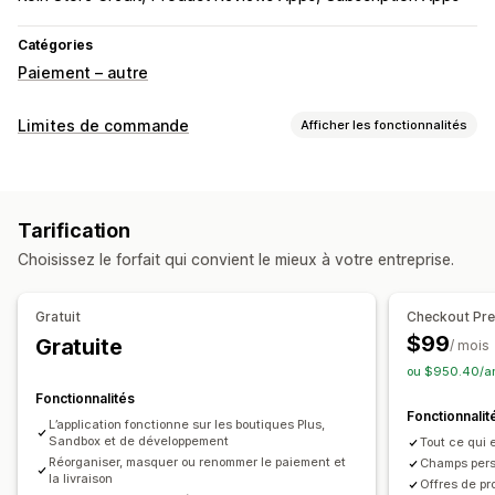
Catégories
Paiement – autre
Limites de commande
Afficher les fonctionnalités
Règles de limitation
En fonction du panier
Quantité maximale
Tarification
Quantité minimale
En fonction de la réduction
Choisissez le forfait qui convient le mieux à votre entreprise.
Spécifiques au produit
Spécifique à la collection
Balises pour les clients
Géolocalisation
Gratuit
Checkout Pr
Moyens de paiement
Modes d’expédition
$99
Gratuite
/ mois
Paramètres de notification
ou $950.40/an
Image de marque personnalisée
Messages personnalisés
Fonctionnalités
Fonctionnalit
L’application fonctionne sur les boutiques Plus,
Sandbox et de développement
Tout ce qui e
Réorganiser, masquer ou renommer le paiement et
Champs pers
la livraison
Offres de p