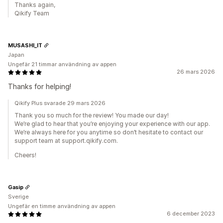
Thanks again,
Qikify Team
MUSASHI_IT
Japan
Ungefär 21 timmar användning av appen
26 mars 2026
Thanks for helping!
Qikify Plus svarade 29 mars 2026
Thank you so much for the review! You made our day!
We’re glad to hear that you’re enjoying your experience with our app.
We’re always here for you anytime so don’t hesitate to contact our
support team at support.qikify.com.
Cheers!
Gasip
Sverige
Ungefär en timme användning av appen
6 december 2023