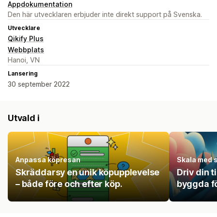
Appdokumentation
Den här utvecklaren erbjuder inte direkt support på Svenska.
Utvecklare
Qikify Plus
Webbplats
Hanoi, VN
Lansering
30 september 2022
Utvald i
Anpassa köpresan
Skala med s
Skräddarsy en unik köpupplevelse
Driv din 
– både före och efter köp.
byggda fö