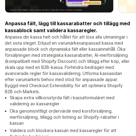
Anpassa fält, lägg till kassarabatter och tillägg med
kassablock samt validera kassaregler.
Anpassa din kassa helt och hållet för att lösa alla utmaningar i
det sista steget. Erbjud en varumärkesanpassad kassa med
anpassade block och dynamiska fält eller kassainnehåll. Öka
försäljningen med strategiska kassarabatter, AI-merförsäljning
(kompatibelt med Shopify Discount) och tillägg efter köp, eller
skala upp med en B2B-kassa. Förhindra bedrägeri med
avancerade regler för kassavalidering. Utforma kassasidan
efter varumärkets behov med stöd för anpassade appar.
Byggd med Checkout Extensibility för att optimera Shopify
B2B och Markets.
Skapa extra villkorsstyrda fält i kassaformuläret med
validering av kassaregler
Öka genomsnittligt ordervärde med korsförsäljning,
merförsäljning, tillägg och listning av Shopify-rabatter i
kassan
Validera och blockera kassan med kassaregler för att