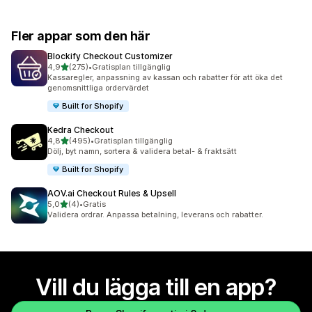
Fler appar som den här
Blockify Checkout Customizer
av 5 stjärnor
4,9
(275)
•
Gratisplan tillgänglig
275 recensioner totalt
Kassaregler, anpassning av kassan och rabatter för att öka det
genomsnittliga ordervärdet
Built for Shopify
Kedra Checkout
av 5 stjärnor
4,8
(495)
•
Gratisplan tillgänglig
495 recensioner totalt
Dölj, byt namn, sortera & validera betal- & fraktsätt
Built for Shopify
AOV.ai Checkout Rules & Upsell
av 5 stjärnor
5,0
(4)
•
Gratis
4 recensioner totalt
Validera ordrar. Anpassa betalning, leverans och rabatter.
Vill du lägga till en app?