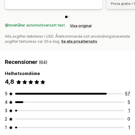
Prova gratis i
Innehåller automatöversatt text
Visa original
Alla avgifter debiteras i USD. Återkommande och användningsbaserade
avgifter faktureras var 30:e dag.
Se alla prisalternativ
Recensioner
(64)
Helhetsomdöme
4,8
5
57
4
5
3
1
2
0
1
1