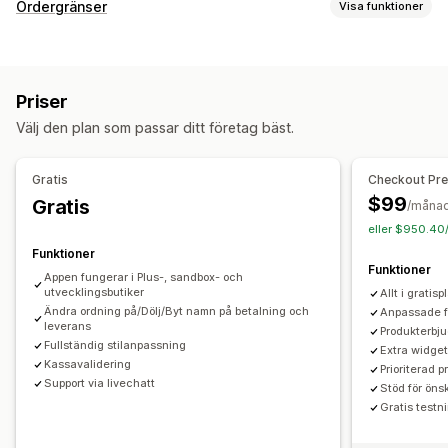
Ordergränser
Visa funktioner
Gränsregler
Varukorgsbaserat
Maxkvantitet
Minimikvantitet
Priser
Rabattbaserat
Produktspecifikt
Produktseriespecifikt
Välj den plan som passar ditt företag bäst.
Kundtaggar
Geolokalisering
Betalningsmetoder
Leveransmetoder
Gratis
Checkout Pr
Aviseringsinställningar
$99
Gratis
/måna
Anpassat varumärke
Anpassade meddelanden
eller $950.40
Funktioner
Funktioner
Appen fungerar i Plus-, sandbox- och
utvecklingsbutiker
Allt i gratis
Ändra ordning på/Dölj/Byt namn på betalning och
Anpassade f
leverans
Produkterbj
Fullständig stilanpassning
Extra widge
Kassavalidering
Prioriterad 
Support via livechatt
Stöd för ön
Gratis testn