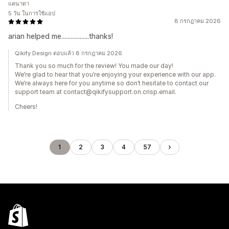
แคนาดา
5 วัน ในการใช้แอป
8 กรกฎาคม 2026
arian helped me..................thanks!
Qikify Design ตอบแล้ว 8 กรกฎาคม 2026
Thank you so much for the review! You made our day!
We’re glad to hear that you’re enjoying your experience with our app.
We’re always here for you anytime so don’t hesitate to contact our
support team at contact@qikifysupport.on.crisp.email.
Cheers!
1
2
3
4
57