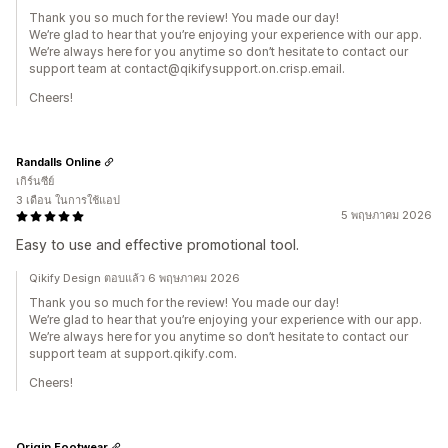
Thank you so much for the review! You made our day!
We’re glad to hear that you’re enjoying your experience with our app.
We’re always here for you anytime so don’t hesitate to contact our
support team at contact@qikifysupport.on.crisp.email.
Cheers!
Randalls Online
เกิร์นซีย์
3 เดือน ในการใช้แอป
5 พฤษภาคม 2026
Easy to use and effective promotional tool.
Qikify Design ตอบแล้ว 6 พฤษภาคม 2026
Thank you so much for the review! You made our day!
We’re glad to hear that you’re enjoying your experience with our app.
We’re always here for you anytime so don’t hesitate to contact our
support team at support.qikify.com.
Cheers!
Origin Footwear