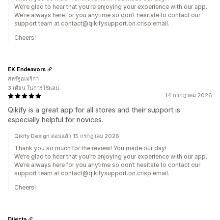
We’re glad to hear that you’re enjoying your experience with our app.
We’re always here for you anytime so don’t hesitate to contact our
support team at contact@qikifysupport.on.crisp.email.
Cheers!
EK Endeavors
สหรัฐอเมริกา
3 เดือน ในการใช้แอป
14 กรกฎาคม 2026
Qikify is a great app for all stores and their support is
especially helpful for novices.
Qikify Design ตอบแล้ว 15 กรกฎาคม 2026
Thank you so much for the review! You made our day!
We’re glad to hear that you’re enjoying your experience with our app.
We’re always here for you anytime so don’t hesitate to contact our
support team at contact@qikifysupport.on.crisp.email.
Cheers!
Dilecta