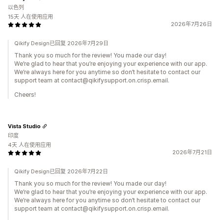
以色列
15天 人在使用应用
2026年7月26日
Qikify Design已回复 2026年7月29日
Thank you so much for the review! You made our day!
We’re glad to hear that you’re enjoying your experience with our app.
We’re always here for you anytime so don’t hesitate to contact our
support team at contact@qikifysupport.on.crisp.email.
Cheers!
Vista Studio
印度
4天 人在使用应用
2026年7月21日
Qikify Design已回复 2026年7月22日
Thank you so much for the review! You made our day!
We’re glad to hear that you’re enjoying your experience with our app.
We’re always here for you anytime so don’t hesitate to contact our
support team at contact@qikifysupport.on.crisp.email.