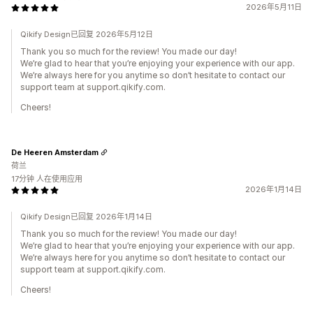
2026年5月11日
Qikify Design已回复 2026年5月12日
Thank you so much for the review! You made our day!
We’re glad to hear that you’re enjoying your experience with our app.
We’re always here for you anytime so don’t hesitate to contact our
support team at support.qikify.com.
Cheers!
De Heeren Amsterdam
荷兰
17分钟 人在使用应用
2026年1月14日
Qikify Design已回复 2026年1月14日
Thank you so much for the review! You made our day!
We’re glad to hear that you’re enjoying your experience with our app.
We’re always here for you anytime so don’t hesitate to contact our
support team at support.qikify.com.
Cheers!