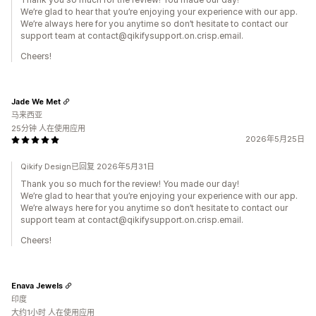
We’re glad to hear that you’re enjoying your experience with our app.
We’re always here for you anytime so don’t hesitate to contact our
support team at contact@qikifysupport.on.crisp.email.
Cheers!
Jade We Met
马来西亚
25分钟 人在使用应用
2026年5月25日
Qikify Design已回复 2026年5月31日
Thank you so much for the review! You made our day!
We’re glad to hear that you’re enjoying your experience with our app.
We’re always here for you anytime so don’t hesitate to contact our
support team at contact@qikifysupport.on.crisp.email.
Cheers!
Enava Jewels
印度
大约1小时 人在使用应用