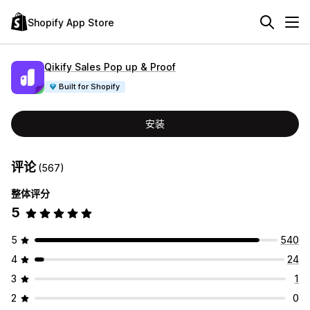
Shopify App Store
Qikify Sales Pop up & Proof
Built for Shopify
安装
评论
(567)
整体评分
5
5
540
4
24
3
1
2
0