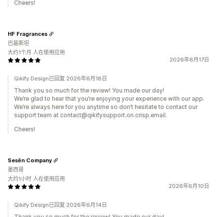
Cheers!
HF Fragrances
巴基斯坦
大约1个月 人在使用应用
2026年6月17日
Qikify Design已回复 2026年6月18日
Thank you so much for the review! You made our day!
We’re glad to hear that you’re enjoying your experience with our app.
We’re always here for you anytime so don’t hesitate to contact our
support team at contact@qikifysupport.on.crisp.email.
Cheers!
Sesēn Company
墨西哥
大约1小时 人在使用应用
2026年6月10日
Qikify Design已回复 2026年6月14日
Thank you so much for the review! You made our day!