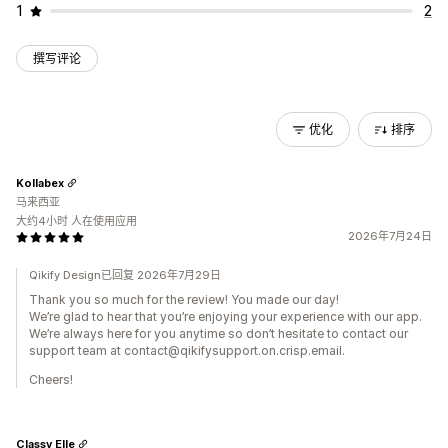
1
2
撰写评论
优化
排序
Kollabex
马来西亚
大约4小时 人在使用应用
2026年7月24日
Qikify Design已回复 2026年7月29日
Thank you so much for the review! You made our day!
We’re glad to hear that you’re enjoying your experience with our app.
We’re always here for you anytime so don’t hesitate to contact our
support team at contact@qikifysupport.on.crisp.email.
Cheers!
Classy Elle