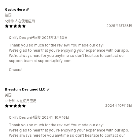
GastroHero
德国
5分钟 人在使用应用
2025年3月28日
Qikify Design已回复 2025年3月30日
Thank you so much for the review! You made our day!
We’re glad to hear that you’re enjoying your experience with our app.
We’re always here for you anytime so don’t hesitate to contact our
support team at support.qikify.com.
Cheers!
Blessfully Designed LLC
美国
13分钟 人在使用应用
2024年10月13日
Qikify Design已回复 2024年10月16日
Thank you so much for the review! You made our day!
We’re glad to hear that you’re enjoying your experience with our app.
We’re always here for you anytime so don’t hesitate to contact our