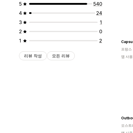
5
540
4
24
3
1
2
0
1
2
Capsu
프랑스
리뷰 작성
모든 리뷰
앱 사용
Outbo
오스트
앱 사용