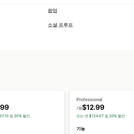
팝업
팝업 유형
소셜 프루프
판매 팝업
이메일 팝업
이탈 의도
할인
콘텐츠 유형
배너
공지 사항
사용자 지정 팝업
UGC
리뷰
팝업 관리
표시 옵션
템플릿
번역
트리거 및 규칙
자동화
보
최근 방문자
판매 수
최근 구매
사용자 
사용자 지정 레이아웃
분석
참여 추적
전환 추적
Professional
.99
$12.99
/월
67.10 및 20% 할인
또는 연 $124.67 및 20% 할인
기능