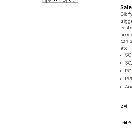
데모 스토어 보기
Sale
Qikif
trigg
custo
promo
can 
etc.
SOC
SC
POP
PR
An
언어
다음과 