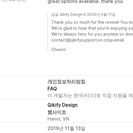
great options available. thank you
답글 Qikify Design개 2026년 5월 17일
Thank you so much for the review! You m
We’re glad to hear that you’re enjoying y
We’re always here for you anytime so don’
contact@qikifysupport.on.crisp.email.
Cheers!
개인정보처리방침
FAQ
이 개발자는 한국어(으)로 직접 지원을 
Qikify Design
웹사이트
Hanoi, VN
2019년 11월 13일