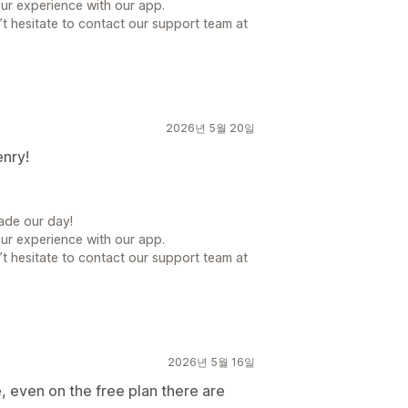
our experience with our app.
t hesitate to contact our support team at
2026년 5월 20일
enry!
ade our day!
our experience with our app.
t hesitate to contact our support team at
2026년 5월 16일
re, even on the free plan there are