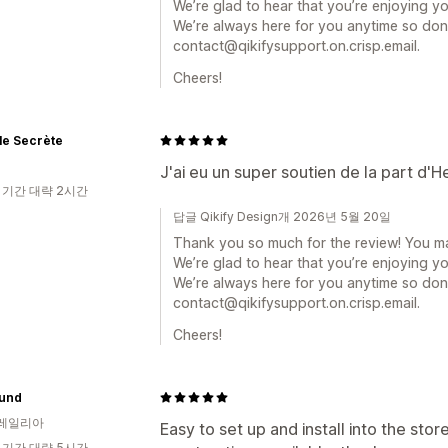
We’re glad to hear that you’re enjoying y
We’re always here for you anytime so don’
contact@qikifysupport.on.crisp.email.
Cheers!
le Secrète
J'ai eu un super soutien de la part d'H
 기간 대략 2시간
답글 Qikify Design개 2026년 5월 20일
Thank you so much for the review! You m
We’re glad to hear that you’re enjoying y
We’re always here for you anytime so don’
contact@qikifysupport.on.crisp.email.
Cheers!
und
레일리아
Easy to set up and install into the sto
 기간 대략 5시간