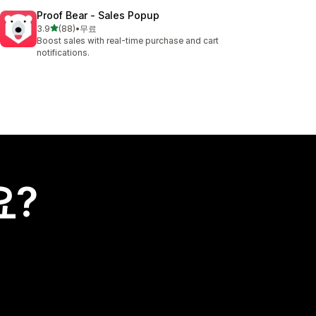
Proof Bear ‑ Sales Popup
별 5개 중
3.9
(88)
•
무료
총 리뷰 88개
Boost sales with real-time purchase and cart
notifications.
요?