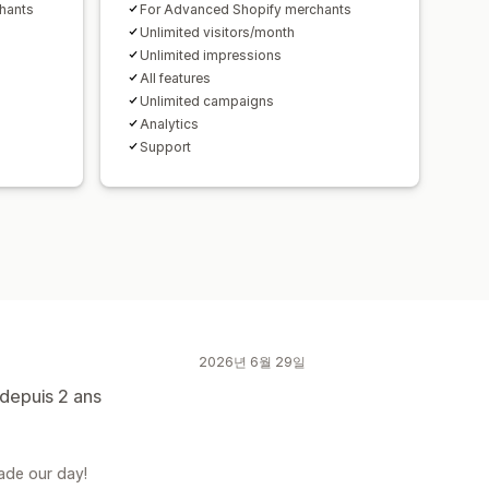
chants
For Advanced Shopify merchants
Unlimited visitors/month
Unlimited impressions
All features
Unlimited campaigns
Analytics
Support
2026년 6월 29일
n depuis 2 ans
ade our day!