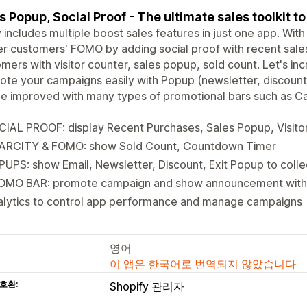
s Popup, Social Proof - The ultimate sales toolkit t
y includes multiple boost sales features in just one app. With
er customers' FOMO by adding social proof with recent sales
mers with visitor counter, sales popup, sold count. Let's i
te your campaigns easily with Popup (newsletter, discount
be improved with many types of promotional bars such as 
IAL PROOF: display Recent Purchases, Sales Popup, Visito
ARCITY & FOMO: show Sold Count, Countdown Timer
UPS: show Email, Newsletter, Discount, Exit Popup to colle
OMO BAR: promote campaign and show announcement with 
alytics to control app performance and manage campaigns
영어
이 앱은 한국어로 번역되지 않았습니다
호환:
Shopify 관리자