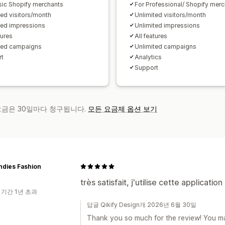
sic Shopify merchants
For Professional/ Shopify mer
ted visitors/month
Unlimited visitors/month
ted impressions
Unlimited impressions
tures
All features
ted campaigns
Unlimited campaigns
rt
Analytics
Support
 요금은 30일마다 청구됩니다.
모든 요금제 옵션 보기
ndies Fashion
très satisfait, j'utilise cette applicatio
 기간 1년 초과
답글 Qikify Design개 2026년 6월 30일
Thank you so much for the review! You m