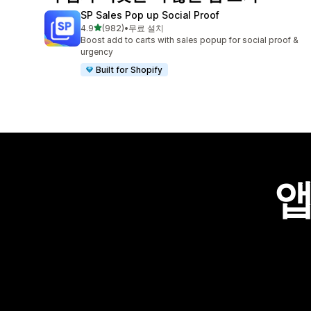
SP Sales Pop up Social Proof
별 5개 중
4.9
(982)
•
무료 설치
총 리뷰 982개
Boost add to carts with sales popup for social proof &
urgency
Built for Shopify
앱