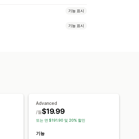
기능 표시
기능 표시
카운트다운 타이머
뉴스레터
양식
고
분석
지정 알림
여러 언어
Advanced
$19.99
/월
또는 연 $191.90 및 20% 할인
기능