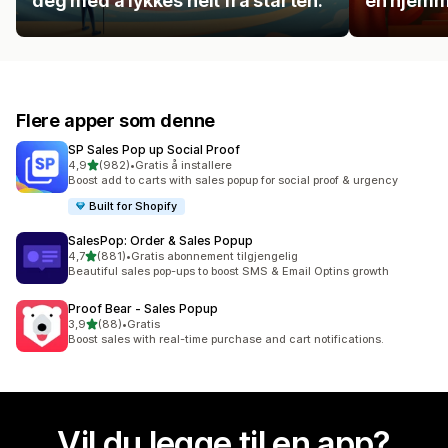
deg med å lykkes helt fra starten.
en hjemme
Flere apper som denne
SP Sales Pop up Social Proof
av 5 stjerner
4,9
(982)
•
Gratis å installere
Totalt 982 omtaler
Boost add to carts with sales popup for social proof & urgency
Built for Shopify
SalesPop: Order & Sales Popup
av 5 stjerner
4,7
(881)
•
Gratis abonnement tilgjengelig
Totalt 881 omtaler
Beautiful sales pop-ups to boost SMS & Email Optins growth
Proof Bear ‑ Sales Popup
av 5 stjerner
3,9
(88)
•
Gratis
Totalt 88 omtaler
Boost sales with real-time purchase and cart notifications.
Vil du legge til en app?