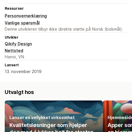
Ressurser
Personvernerklæring
Vanlige spørsmål
Denne utvikleren tilbyr ikke direkte støtte på Norsk (bokmål).
Utvikler
Qikify Design
Nettsted
Hanoi, VN
Lansert
13. november 2019
Utvalgt hos
Lanser en vellykket virksomhet
Hjemmesid
Kvalitetsløsninger som hjelper
Apper so