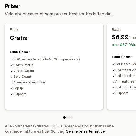
Priser
Egendefinerte popup-vinduer
Visningsalternativer
Velg abonnementet som passer best for bedriften din.
Nylige besøkende
Antall salg
Nylige kjøp
Administrere popup-vinduer
Tilpassede varsler
Flere språk
Tilpassede layout
Maler
Oversettelse
Utløsere og regler
Automasjoner
Free
Basic
Rapportering
Analyse
$6.99
Gratis
Analyse
/ m
eller $67.10/å
Engasjementssporing
Konverteringssporing
Funksjoner
Funksjoner
500 visitors/month (~ 5000 impressions)
For Basic S
Sales Popup
Unlimited vi
Visitor Count
Unlimited im
Sold Count
All features
Announcement Bar
Unlimited c
Popup
Support
Support
Alle kostnader faktureres i USD. Gjentagende og bruksbaserte
kostnader faktureres hver 30. dag.
Se alle prisalternativer