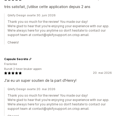
très satisfait, j'utilise cette application depuis 2 ans
Qikify Design svarte 30. juni 2026
Thank you so much for the review! You made our day!
We’re glad to hear that you’re enjoying your experience with our app.
We’re always here for you anytime so don’t hesitate to contact our
support team at contact@qikifysupport.on.crisp.email.
Cheers!
Capsule Secrète
Frankrike
Rundt 2 timer bruker appen
20. mai 2026
J'ai eu un super soutien de la part d'Henry!
Qikify Design svarte 20. mai 2026
Thank you so much for the review! You made our day!
We’re glad to hear that you’re enjoying your experience with our app.
We’re always here for you anytime so don’t hesitate to contact our
support team at contact@qikifysupport.on.crisp.email.