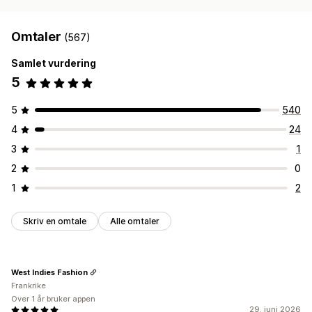
Omtaler
(567)
Samlet vurdering
5
5
540
4
24
3
1
2
0
1
2
Skriv en omtale
Alle omtaler
West Indies Fashion
Frankrike
Over 1 år bruker appen
29. juni 2026