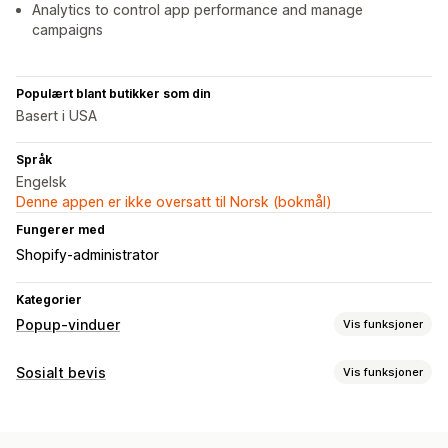
Analytics to control app performance and manage
campaigns
Populært blant butikker som din
Basert i USA
Språk
Engelsk
Denne appen er ikke oversatt til Norsk (bokmål)
Fungerer med
Shopify-administrator
Kategorier
Popup-vinduer
Vis funksjoner
Popup-typer
Sosialt bevis
Vis funksjoner
Popup-vinduer for salg
Popup-vinduer for e-post
Innholdstyper
Utgangsintensjon
Rabatter
Nedtellingstimer
Nyhetsbrev
UGC
Omtaler
Skjemaer
Bannere
Kunngjøringer