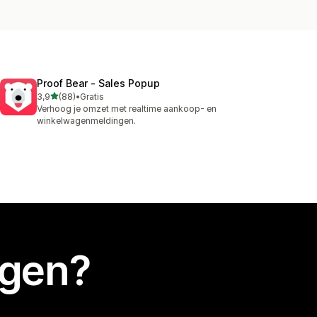
Proof Bear ‑ Sales Popup
van 5 sterren
3,9
(88)
•
Gratis
88 recensies in totaal
Verhoog je omzet met realtime aankoop- en
winkelwagenmeldingen.
egen?