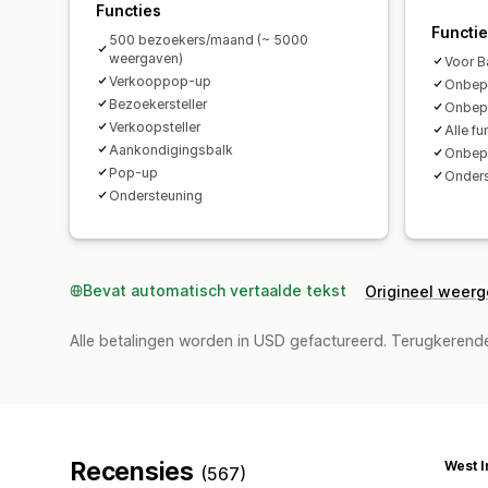
Functies
Functi
500 bezoekers/maand (~ 5000
weergaven)
Voor B
Verkooppop-up
Onbepe
Bezoekersteller
Onbepe
Verkoopsteller
Alle fu
Aankondigingsbalk
Onbepe
Pop-up
Onders
Ondersteuning
Bevat automatisch vertaalde tekst
Origineel weer
Alle betalingen worden in USD gefactureerd. Terugkeren
Recensies
West I
(567)