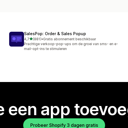
SalesPop: Order & Sales Popup
van 5 sterren
4,7
(881)
•
Gratis abonnement beschikbaar
881 recensies in totaal
Prachtige verkoop-pop-ups om de groei van sms- en e-
mail-opt-ins te stimuleren
je een app toevo
Probeer Shopify 3 dagen gratis