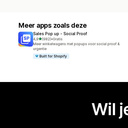
Meer apps zoals deze
Sales Pop up ‑ Social Proof
van 5 sterren
4,9
(982)
•
Gratis
982 recensies in totaal
Meer winkelwagens met popups voor social proof &
urgentie
Built for Shopify
Wil 