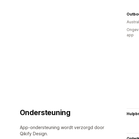
Outbo
Austral
Ongeve
app
Ondersteuning
Hulpb
App-ondersteuning wordt verzorgd door
Qikify Design.
Ontwik