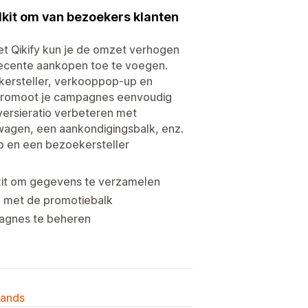
lkit om van bezoekers klanten
t Qikify kun je de omzet verhogen
ecente aankopen toe te voegen.
kersteller, verkooppop-up en
 promoot je campagnes eenvoudig
versieratio verbeteren met
lwagen, een aankondigingsbalk, enz.
 en een bezoekersteller
exit om gegevens te verzamelen
 met de promotiebalk
pagnes te beheren
lands