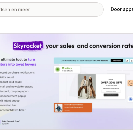
Door apps
ij met uitgelichte afbeeldingen