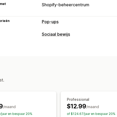
 met
Shopify-beheercentrum
orieën
Pop-ups
Soorten pop-ups
Sociaal bewijs
Uitverkooppop-ups
E-mailpop-ups
E
Contenttypes
Nieuwsbrieven
Formulieren
Banners
UGC
Recensies
Pop-ups beheren
Weergaveopties
Templates
Vertaling
Triggers en reg
Recente bezoekers
Aantal verkopen
Analytics
Aangepaste meldingen
Meerdere ta
st.
Analytics
Betrokkenheid volgen
Conversietrac
Professional
9
$12.99
/maand
/maand
0/jaar en bespaar 20%
of $124.67/jaar en bespaar 20%