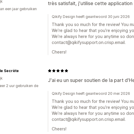
jk
très satisfait, j'utilise cette applicatio
an een jaar gebruiken
p
Qikify Design heeft geantwoord 30 juni 2026
Thank you so much for the review! You m
We’re glad to hear that you’re enjoying y
We’re always here for you anytime so don’
contact@qikifysupport.on.crisp.email.
Cheers!
le Secrète
jk
J'ai eu un super soutien de la part d'H
er 2 uur gebruiken de
Qikify Design heeft geantwoord 20 mei 2026
Thank you so much for the review! You m
We’re glad to hear that you’re enjoying y
We’re always here for you anytime so don’
contact@qikifysupport.on.crisp.email.
Cheers!