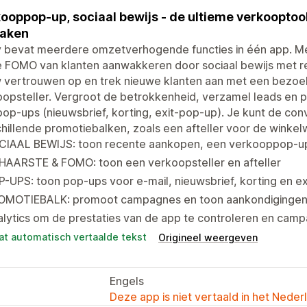
ooppop-up, sociaal bewijs - de ultieme verkooptoo
maken
y bevat meerdere omzetverhogende functies in één app. Me
e FOMO van klanten aanwakkeren door sociaal bewijs met r
 vertrouwen op en trek nieuwe klanten aan met een bezoe
oopsteller. Vergroot de betrokkenheid, verzamel leads en
op-ups (nieuwsbrief, korting, exit-pop-up). Je kunt de con
hillende promotiebalken, zoals een afteller voor de winke
CIAAL BEWIJS: toon recente aankopen, een verkooppop-up
HAARSTE & FOMO: toon een verkoopsteller en afteller
-UPS: toon pop-ups voor e-mail, nieuwsbrief, korting en 
OMOTIEBALK: promoot campagnes en toon aankondigingen
lytics om de prestaties van de app te controleren en cam
at automatisch vertaalde tekst
Origineel weergeven
Engels
Deze app is niet vertaald in het Neder