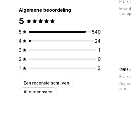
Frankri
Meer d
Algemene beoordeling
de ap
5
5
540
4
24
3
1
2
0
1
2
Capsu
Frankri
Een recensie schrijven
Ongeve
app
Alle recensies