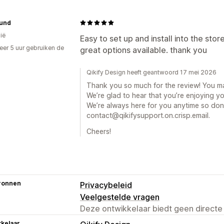
und
ië
Easy to set up and install into the sto
er 5 uur gebruiken de
great options available. thank you
Qikify Design heeft geantwoord 17 mei 2026
Thank you so much for the review! You m
We’re glad to hear that you’re enjoying y
We’re always here for you anytime so don’
contact@qikifysupport.on.crisp.email.
Cheers!
ronnen
Privacybeleid
Veelgestelde vragen
Deze ontwikkelaar biedt geen directe
kelaar