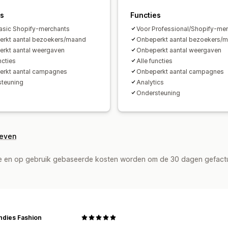
es
Functies
asic Shopify-merchants
Voor Professional/Shopify-me
rkt aantal bezoekers/maand
Onbeperkt aantal bezoekers/
rkt aantal weergaven
Onbeperkt aantal weergaven
ncties
Alle functies
rkt aantal campagnes
Onbeperkt aantal campagnes
teuning
Analytics
Ondersteuning
geven
de en op gebruik gebaseerde kosten worden om de 30 dagen gefact
ndies Fashion