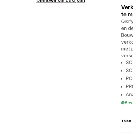
Demowinkel bekijken
Verk
te 
Qikif
en d
Bouw
verk
met p
versc
SO
SC
POP
PR
Ana
Bev
Talen