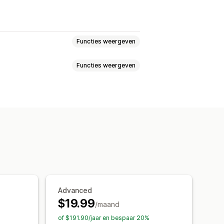
Functies weergeven
Functies weergeven
xit intent
Kortingen
Afteltimers
Aankondigingen
Pop-ups op maat
els
Automatiseringen
Rapportage
Recente aankopen
len
Aangepaste opmaak
king
Advanced
$19.99
/maand
of $191.90/jaar en bespaar 20%