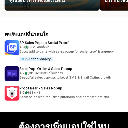
คุณเติบโตได้ตั้งแต่เริ่มต้น
ประทับใจแ
พบกับแอปที่น่าสนใจ
SP Sales Pop up Social Proof
เต็ม 5 ดาว
4.9
(981)
•
ติดตั้งฟรี
ทั้งหมด 981 รีวิว
Boost add to carts with sales popup for social proof & urgency
Built for Shopify
SalesPop: Order & Sales Popup
เต็ม 5 ดาว
4.7
(880)
•
มีแผนฟรีให้บริการ
ทั้งหมด 880 รีวิว
Beautiful sales pop-ups to boost SMS & Email Optins growth
Proof Bear ‑ Sales Popup
เต็ม 5 ดาว
3.9
(88)
•
ฟรี
ทั้งหมด 88 รีวิว
Boost sales with real-time purchase and cart notifications.
ต้องการเพิ่มแอปใช่ไหม