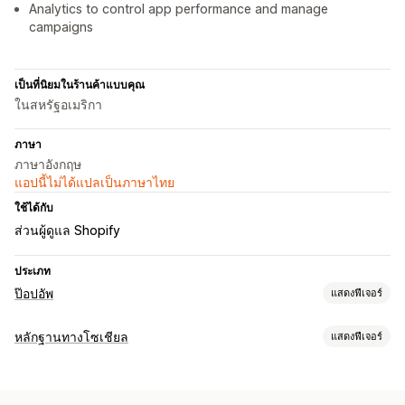
Analytics to control app performance and manage
campaigns
เป็นที่นิยมในร้านค้าแบบคุณ
ในสหรัฐอเมริกา
ภาษา
ภาษาอังกฤษ
แอปนี้ไม่ได้แปลเป็นภาษาไทย
ใช้ได้กับ
ส่วนผู้ดูแล Shopify
ประเภท
ป๊อปอัพ
แสดงฟีเจอร์
ประเภทป๊อปอัพ
หลักฐานทางโซเชียล
แสดงฟีเจอร์
ป๊อปอัพการขาย
ป๊อปอัพอีเมล
เมื่อตั้งใจออก
ส่วนลด
ประเภทเนื้อหา
ตัวนับเวลาถอยหลัง
จดหมายข่าว
แบบฟอร์ม
แบนเนอร์
ประกาศ
UGC
รีวิว
ป๊อปอัพที่กำหนดเอง