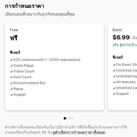
การกำหนดราคา
ตัวเลือกการแสดงผล
การจัดการป๊อปอัพ
เลือกแผนที่เหมาะกับธุรกิจของคุณที่สุด
ผู้เยี่ยมชมล่าสุด
ยอดขาย
การซื้อล่าสุด
การแจ้งเตือนพนักงาน
เทมเพลต
การแปล
ทริกเกอร์และกฎ
การทำงานอัตโนมัติ
หลายภาษา
เลย์เอาต์ที่กำหนดเอง
การรายงาน
การวิเคราะห์
Free
Basic
$6.99
ฟรี
การวิเคราะห์
/ เดื
หรือ $67.10/ปี
การติดตามการมีส่วนร่วม
การติดตามคอนเวอร์ชัน
ฟีเจอร์
ฟีเจอร์
500 visitors/month (~ 5000 impressions)
For Basic S
Sales Popup
Unlimited vi
Visitor Count
Unlimited im
Sold Count
All features
Announcement Bar
Unlimited c
Popup
Support
Support
ค่าบริการทั้งหมดจะเรียกเก็บเป็น USD ค่าบริการที่เกิดขึ้นประจำและตามการใช้
งานจะเรียกเก็บเงินทุกๆ 30 วัน
ดูตัวเลือกการกำหนดราคาทั้งหมด