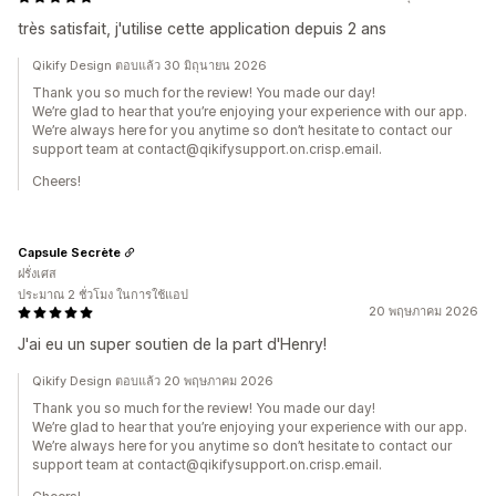
très satisfait, j'utilise cette application depuis 2 ans
Qikify Design ตอบแล้ว 30 มิถุนายน 2026
Thank you so much for the review! You made our day!
We’re glad to hear that you’re enjoying your experience with our app.
We’re always here for you anytime so don’t hesitate to contact our
support team at contact@qikifysupport.on.crisp.email.
Cheers!
Capsule Secrète
ฝรั่งเศส
ประมาณ 2 ชั่วโมง ในการใช้แอป
20 พฤษภาคม 2026
J'ai eu un super soutien de la part d'Henry!
Qikify Design ตอบแล้ว 20 พฤษภาคม 2026
Thank you so much for the review! You made our day!
We’re glad to hear that you’re enjoying your experience with our app.
We’re always here for you anytime so don’t hesitate to contact our
support team at contact@qikifysupport.on.crisp.email.