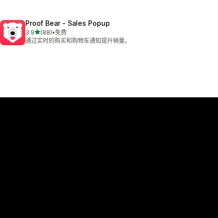
Proof Bear ‑ Sales Popup
星（满分 5 星）
3.9
(88)
•
免费
总共 88 条评论
通过实时的购买和购物车通知提升销量。