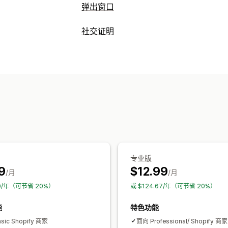
弹出窗口
弹出窗口类型
社交证明
促销弹出窗口
电子邮件弹出窗口
退出
内容类型
横幅
公告
自定义弹出窗口
UGC
评论
管理弹出窗口
展示选项
模板
翻译
触发器和规则
自动化
报告
近期访客
销售数量
近期购买
自定义通
分析
互动跟踪
转化跟踪
专业版
9
$12.99
/月
/月
10/年（可节省 20%）
或 $124.67/年（可节省 20%）
能
特色功能
sic Shopify 商家
面向 Professional/ Shopify 商家