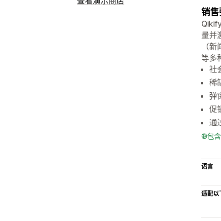
查看演示商店
销售
Qi
量并
（新
等多
社
稀
弹
促
通
包含
语言
适配以