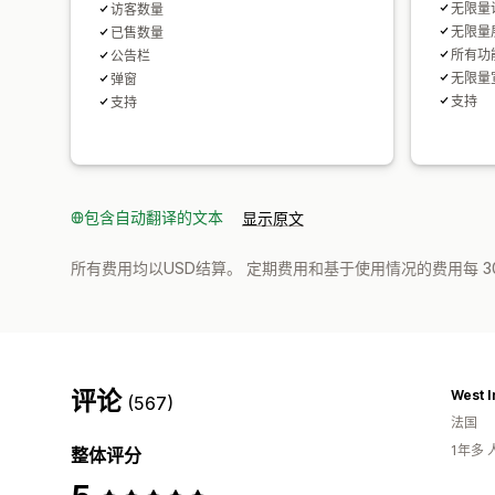
无限量
访客数量
无限量
已售数量
所有功
公告栏
无限量
弹窗
支持
支持
包含自动翻译的文本
显示原文
所有费用均以USD结算。 定期费用和基于使用情况的费用每 3
评论
West I
(567)
法国
1年多
整体评分