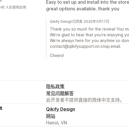
亚
Easy to set up and install into the sto
小时 人在使用应用
great options available. thank you
Qikify Design已回复 2026年5月17日
Thank you so much for the review! You m
We’re glad to hear that you’re enjoying y
We’re always here for you anytime so don’
contact@qikifysupport.on.crisp.email.
Cheers!
隐私政策
常见问题解答
此开发者不提供直接的简体中文支持。
员
Qikify Design
网站
Hanoi, VN