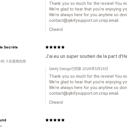
Thank you so much for the review! You m
We’re glad to hear that you’re enjoying y
We’re always here for you anytime so don’
contact@qikifysupport.on.crisp.email.
Cheers!
le Secrète
J'ai eu un super soutien de la part d'H
小时 人在使用应用
Qikify Design已回复 2026年5月20日
Thank you so much for the review! You m
We’re glad to hear that you’re enjoying y
We’re always here for you anytime so don’
contact@qikifysupport.on.crisp.email.
Cheers!
und