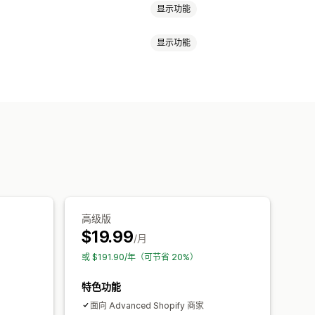
显示功能
显示功能
意图
折扣
倒数计时器
新闻通讯
表单
分析
知
多语言
自定义布局
高级版
$19.99
/月
或 $191.90/年（可节省 20%）
特色功能
面向 Advanced Shopify 商家