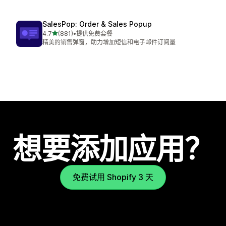
SalesPop: Order & Sales Popup
星（满分 5 星）
4.7
(881)
•
提供免费套餐
总共 881 条评论
精美的销售弹窗，助力增加短信和电子邮件订阅量
想要添加应用？
免费试用 Shopify 3 天