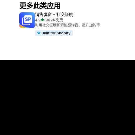
更多此类应用
销售弹窗 ‑ 社交证明
星（满分 5 星）
4.9
(982)
•
免费
总共 982 条评论
利用社交证明和紧迫感弹窗，提升加购率
Built for Shopify