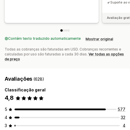
Suporte ao v
Avaliação grat
Contém texto traduzido automaticamente
Mostrar original
Todas as cobranças são faturadas em USD. Cobranças recorrentes e
calculadas por uso são faturadas a cada 30 dias.
Ver todas as opções
de preço
Avaliações
(628)
Classificação geral
4,8
5
577
4
32
3
4