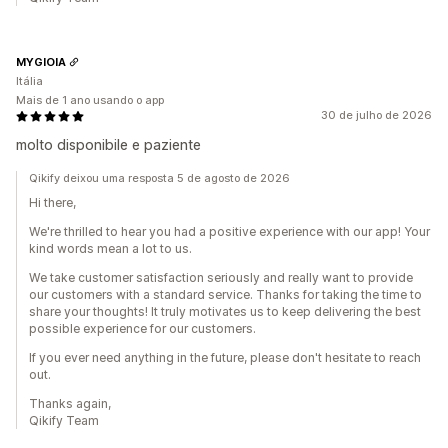
MYGIOIA
Itália
Mais de 1 ano usando o app
30 de julho de 2026
molto disponibile e paziente
Qikify deixou uma resposta 5 de agosto de 2026
Hi there,
We're thrilled to hear you had a positive experience with our app! Your
kind words mean a lot to us.
We take customer satisfaction seriously and really want to provide
our customers with a standard service. Thanks for taking the time to
share your thoughts! It truly motivates us to keep delivering the best
possible experience for our customers.
If you ever need anything in the future, please don't hesitate to reach
out.
Thanks again,
Qikify Team