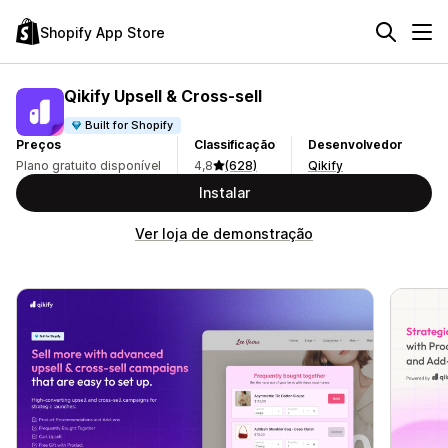
Shopify App Store
Qikify Upsell & Cross‑sell
Built for Shopify
Preços
Classificação
Desenvolvedor
Plano gratuito disponível
4,8
(628)
Qikify
Instalar
Ver loja de demonstração