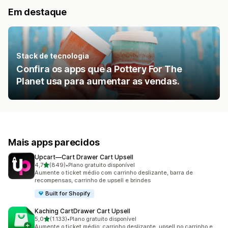
Em destaque
Stack de tecnologia
Confira os apps que a Pottery For The
Planet usa para aumentar as vendas.
Mais apps parecidos
Upcart—Cart Drawer Cart Upsell
de 5 estrelas
4,7
(849)
•
Plano gratuito disponível
849 avaliações ao todo
Aumente o ticket médio com carrinho deslizante, barra de
recompensas, carrinho de upsell e brindes
Built for Shopify
Kaching CartDrawer Cart Upsell
de 5 estrelas
5,0
(1.133)
•
Plano gratuito disponível
1133 avaliações ao todo
Aumente o ticket médio: carrinho deslizante, upsell no carrinho e