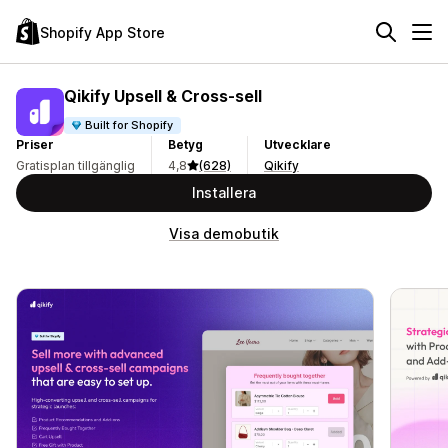
Shopify App Store
Qikify Upsell & Cross‑sell
Built for Shopify
Priser
Betyg
Utvecklare
Gratisplan tillgänglig
4,8
(628)
Qikify
Installera
Visa demobutik