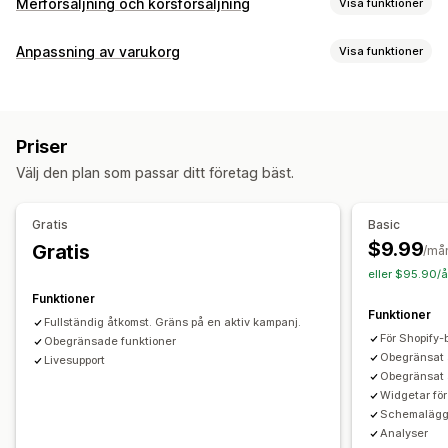
Merförsäljning och korsförsäljning
Visa funktioner
Anpassning
Anpassning av varukorg
Visa funktioner
Merförsäljning i varukorg
Merförsäljning i kassa
Varukorgsvisning
Merförsäljning på produktsidan
Progressfält
Anpassade stilar
Anpassade regler
Kampanjer
Tillägg på ett klick
Popup-fönster
Flera valutor
Priser
Mobilanpassning
Flera språk
Anpassade regler
Välj den plan som passar ditt företag bäst.
Merförsäljning
Erbjudanden och rekommendationer
Produktrekommendationer
Gratis gåvor
Fri frakt
Produkttillägg
Gratis
Basic
Sådant som ofta köps tillsammans
Produktrekommendationer
$9.99
Gratis
/må
Sådant som ofta köps tillsammans
Paket
eller $95.90/å
Kassaanpassning
Funktioner
Automatiska rabatter
Merförsäljning med ett klick
Analysverktyg
Funktioner
Fullständig åtkomst. Gräns på en aktiv kampanj.
Flera språk
Klickfrekvenser
Konverteringsgrad
Trattens prestanda
För Shopify-
Obegränsade funktioner
Obegränsat 
Livesupport
Obegränsat 
Widgetar för
Schemalägg
Analyser