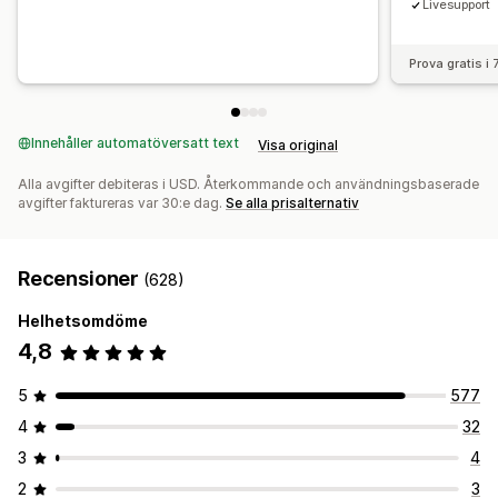
Livesupport
Prova gratis i
Innehåller automatöversatt text
Visa original
Alla avgifter debiteras i USD. Återkommande och användningsbaserade
avgifter faktureras var 30:e dag.
Se alla prisalternativ
Recensioner
(628)
Helhetsomdöme
4,8
5
577
4
32
3
4
2
3