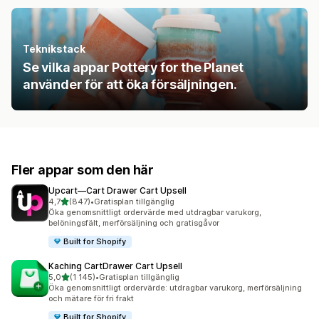
Teknikstack
Se vilka appar Pottery for the Planet
använder för att öka försäljningen.
Fler appar som den här
Upcart—Cart Drawer Cart Upsell
av 5 stjärnor
4,7
(847)
•
Gratisplan tillgänglig
847 recensioner totalt
Öka genomsnittligt ordervärde med utdragbar varukorg,
belöningsfält, merförsäljning och gratisgåvor
Built for Shopify
Kaching CartDrawer Cart Upsell
av 5 stjärnor
5,0
(1 145)
•
Gratisplan tillgänglig
1145 recensioner totalt
Öka genomsnittligt ordervärde: utdragbar varukorg, merförsäljning
och mätare för fri frakt
Built for Shopify