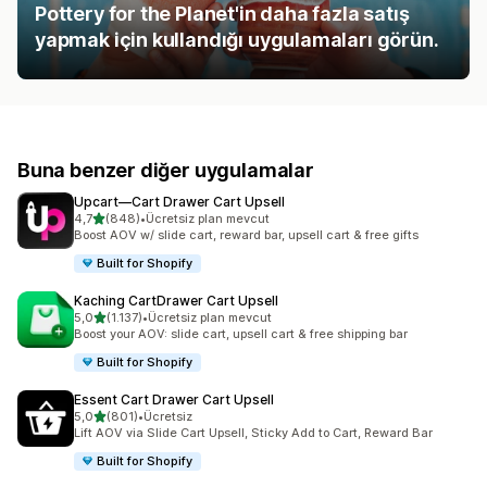
Pottery for the Planet'in daha fazla satış
yapmak için kullandığı uygulamaları görün.
Buna benzer diğer uygulamalar
Upcart—Cart Drawer Cart Upsell
5 yıldız üzerinden
4,7
(848)
•
Ücretsiz plan mevcut
toplam 848 değerlendirme
Boost AOV w/ slide cart, reward bar, upsell cart & free gifts
Built for Shopify
Kaching CartDrawer Cart Upsell
5 yıldız üzerinden
5,0
(1.137)
•
Ücretsiz plan mevcut
toplam 1137 değerlendirme
Boost your AOV: slide cart, upsell cart & free shipping bar
Built for Shopify
Essent Cart Drawer Cart Upsell
5 yıldız üzerinden
5,0
(801)
•
Ücretsiz
toplam 801 değerlendirme
Lift AOV via Slide Cart Upsell, Sticky Add to Cart, Reward Bar
Built for Shopify