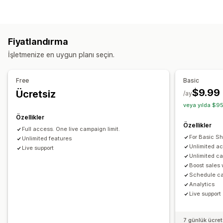
Sepetten yukarı satış
Ödeme sayfasından yukarı satış
Sepet ekranı
Ürün sayfasından yukarı satış
İlerleme çubuğu
Özel stiller
Özel kurallar
Promosyonlar
Mobil duyarlı
Tek tıklamalı eklentiler
Açılır pencereler
Çoklu para birimi
Fiyatlandırma
Çoklu dil
Özel kurallar
Yukarı satış
İşletmenize en uygun planı seçin.
Ürün önerileri
Genellikle birlikte satın alınan ürünler
Teklifler ve öneriler
Ücretsiz hediyeler
Ücretsiz kargo
Ürün eklentileri
Ödeme sayfası özelleştirme
Free
Basic
Ürün önerileri
Genellikle birlikte satın alınan ürünler
$9.99
Ücretsiz
Otomatik indirimler
Tek tıkla yukarı satış
Çoklu dil
/ay
Paketler
veya yılda $95
Özellikler
Analizler
Özellikler
Full access. One live campaign limit.
Tıklama oranı
Dönüşüm oranları
Huni performansı
For Basic Sh
Unlimited features
Unlimited a
Live support
Unlimited c
Boost sales
Schedule c
Analytics
Live support
7 günlük ücre