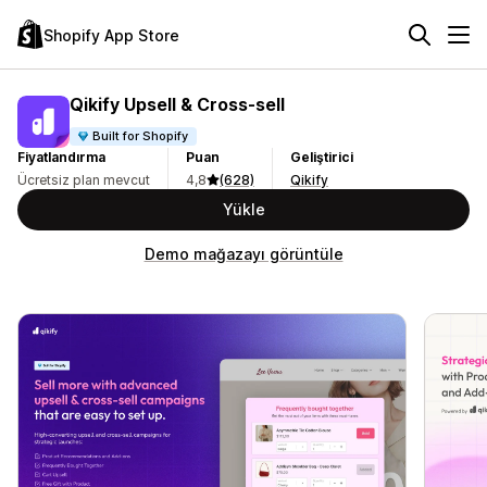
Shopify App Store
Qikify Upsell & Cross‑sell
Built for Shopify
Fiyatlandırma
Puan
Geliştirici
Ücretsiz plan mevcut
4,8
(628)
Qikify
Yükle
Demo mağazayı görüntüle