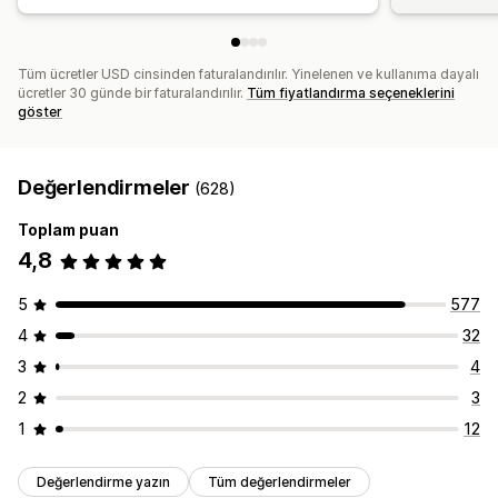
Tüm ücretler USD cinsinden faturalandırılır. Yinelenen ve kullanıma dayalı
ücretler 30 günde bir faturalandırılır.
Tüm fiyatlandırma seçeneklerini
göster
Değerlendirmeler
(628)
Toplam puan
4,8
5
577
4
32
3
4
2
3
1
12
Değerlendirme yazın
Tüm değerlendirmeler