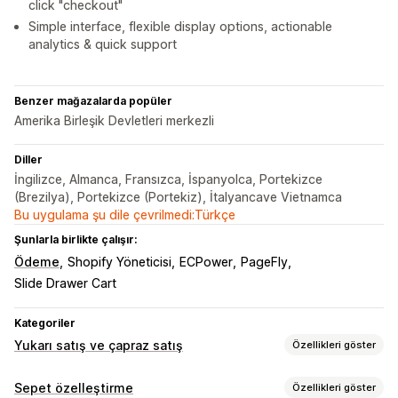
click "checkout"
Simple interface, flexible display options, actionable
analytics & quick support
Benzer mağazalarda popüler
Amerika Birleşik Devletleri merkezli
Diller
İngilizce, Almanca, Fransızca, İspanyolca, Portekizce
(Brezilya), Portekizce (Portekiz), İtalyancave Vietnamca
Bu uygulama şu dile çevrilmedi:Türkçe
Şunlarla birlikte çalışır:
Ödeme
Shopify Yöneticisi
ECPower
PageFly
Slide Drawer Cart
Kategoriler
Yukarı satış ve çapraz satış
Özellikleri göster
Özelleştirme
Sepet özelleştirme
Özellikleri göster