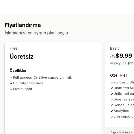
Sepetten yukarı satış
Ödeme sayfasından yukarı satış
Sepet ekranı
Ürün sayfasından yukarı satış
İlerleme çubuğu
Özel stiller
Özel kurallar
Promosyonlar
Mobil duyarlı
Tek tıklamalı eklentiler
Açılır pencereler
Çoklu para birimi
Fiyatlandırma
Çoklu dil
Özel kurallar
Yukarı satış
İşletmenize en uygun planı seçin.
Ürün önerileri
Genellikle birlikte satın alınan ürünler
Teklifler ve öneriler
Ücretsiz hediyeler
Ücretsiz kargo
Ürün eklentileri
Ödeme sayfası özelleştirme
Free
Basic
Ürün önerileri
Genellikle birlikte satın alınan ürünler
$9.99
Ücretsiz
Otomatik indirimler
Tek tıkla yukarı satış
Çoklu dil
/ay
Paketler
veya yılda $95
Özellikler
Analizler
Özellikler
Full access. One live campaign limit.
Tıklama oranı
Dönüşüm oranları
Huni performansı
For Basic Sh
Unlimited features
Unlimited a
Live support
Unlimited c
Boost sales
Schedule c
Analytics
Live support
7 günlük ücre