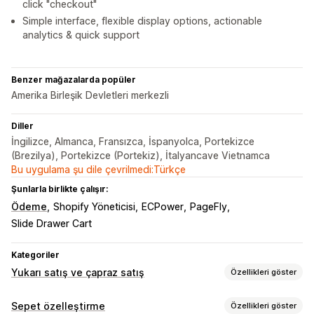
click "checkout"
Simple interface, flexible display options, actionable
analytics & quick support
Benzer mağazalarda popüler
Amerika Birleşik Devletleri merkezli
Diller
İngilizce, Almanca, Fransızca, İspanyolca, Portekizce
(Brezilya), Portekizce (Portekiz), İtalyancave Vietnamca
Bu uygulama şu dile çevrilmedi:Türkçe
Şunlarla birlikte çalışır:
Ödeme
Shopify Yöneticisi
ECPower
PageFly
Slide Drawer Cart
Kategoriler
Yukarı satış ve çapraz satış
Özellikleri göster
Özelleştirme
Sepet özelleştirme
Özellikleri göster