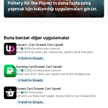
Pottery for the Planet'in daha fazla satış
yapmak için kullandığı uygulamaları görün.
Buna benzer diğer uygulamalar
Upcart—Cart Drawer Cart Upsell
5 yıldız üzerinden
4,7
(846)
•
Ücretsiz plan mevcut
toplam 846 değerlendirme
Boost AOV w/ slide cart, reward bar, upsell cart & free gifts
Built for Shopify
Kaching CartDrawer Cart Upsell
5 yıldız üzerinden
5,0
(1.129)
•
Ücretsiz plan mevcut
toplam 1129 değerlendirme
Boost your AOV: slide cart, upsell cart & free shipping bar
Built for Shopify
Essent Cart Drawer Cart Upsell
5 yıldız üzerinden
5,0
(801)
•
Ücretsiz
toplam 801 değerlendirme
Lift AOV via Slide Cart Upsell, Sticky Add to Cart, Reward Bar
Built for Shopify