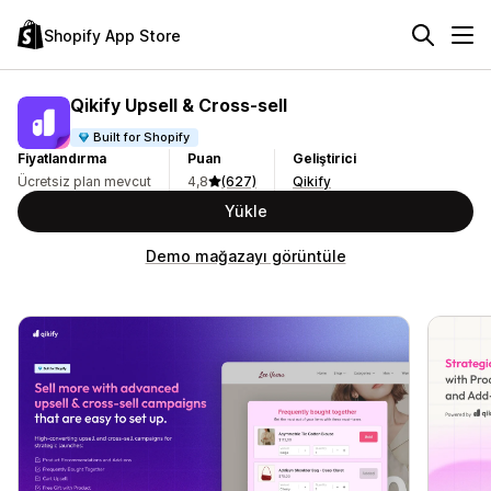
Shopify App Store
Qikify Upsell & Cross‑sell
Built for Shopify
Fiyatlandırma
Puan
Geliştirici
Ücretsiz plan mevcut
4,8
(627)
Qikify
Yükle
Demo mağazayı görüntüle