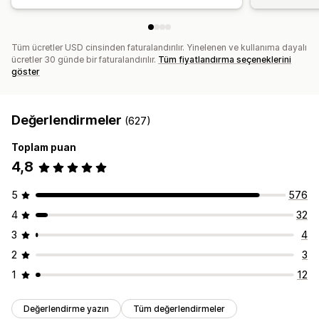
Tüm ücretler USD cinsinden faturalandırılır. Yinelenen ve kullanıma dayalı
ücretler 30 günde bir faturalandırılır.
Tüm fiyatlandırma seçeneklerini
göster
Değerlendirmeler
(627)
Toplam puan
4,8
5
576
4
32
3
4
2
3
1
12
Değerlendirme yazın
Tüm değerlendirmeler