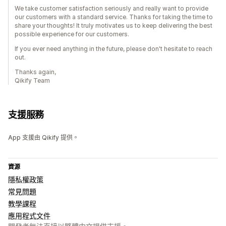
We take customer satisfaction seriously and really want to provide
our customers with a standard service. Thanks for taking the time to
share your thoughts! It truly motivates us to keep delivering the best
possible experience for our customers.
If you ever need anything in the future, please don't hesitate to reach
out.
Thanks again,
Qikify Team
支援服務
App 支援由 Qikify 提供。
資源
隱私權政策
常見問題
教學課程
應用程式文件