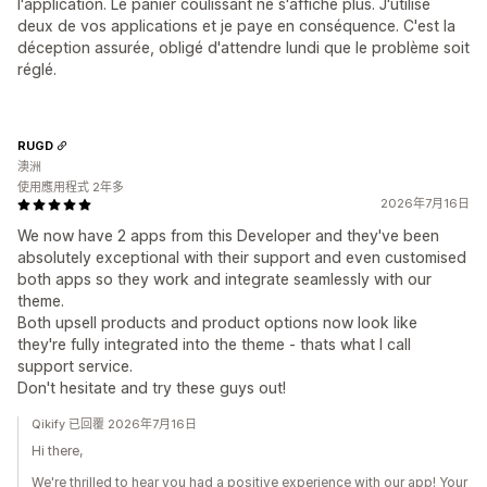
l'application. Le panier coulissant ne s'affiche plus. J'utilise
deux de vos applications et je paye en conséquence. C'est la
déception assurée, obligé d'attendre lundi que le problème soit
réglé.
RUGD
澳洲
使用應用程式 2年多
2026年7月16日
We now have 2 apps from this Developer and they've been
absolutely exceptional with their support and even customised
both apps so they work and integrate seamlessly with our
theme.
Both upsell products and product options now look like
they're fully integrated into the theme - thats what I call
support service.
Don't hesitate and try these guys out!
Qikify 已回覆 2026年7月16日
Hi there,
We're thrilled to hear you had a positive experience with our app! Your