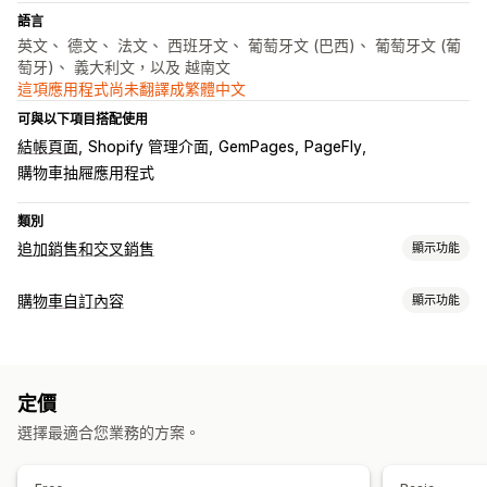
語言
英文、 德文、 法文、 西班牙文、 葡萄牙文 (巴西)、 葡萄牙文 (葡
萄牙)、 義大利文，以及 越南文
這項應用程式尚未翻譯成繁體中文
可與以下項目搭配使用
結帳頁面
Shopify 管理介面
GemPages
PageFly
購物車抽屜應用程式
類別
追加銷售和交叉銷售
顯示功能
自訂
購物車自訂內容
顯示功能
購物車追加銷售
結帳頁面追加銷售
產品頁面追加銷售
進度列
購物車顯示畫面
一鍵加入商品
彈出式視窗
多種幣別
多國語言
自訂規則
自訂樣式
自訂規則
促銷
行動裝置回應式設計
銷售內容和建議
定價
追加銷售
免費贈品
免運費
商品附加元件
商品推薦
經常一起購買的商品
選擇最適合您業務的方案。
商品推薦
經常一起購買的商品
套裝組合