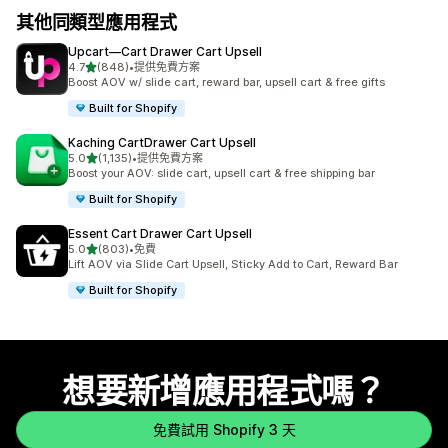
其他同類型應用程式
Upcart—Cart Drawer Cart Upsell
滿分 5 顆星
4.7
(848)
•
提供免費方案
共有 848 則評價
Boost AOV w/ slide cart, reward bar, upsell cart & free gifts
Built for Shopify
Kaching CartDrawer Cart Upsell
滿分 5 顆星
5.0
(1,135)
•
提供免費方案
共有 1135 則評價
Boost your AOV: slide cart, upsell cart & free shipping bar
Built for Shopify
Essent Cart Drawer Cart Upsell
滿分 5 顆星
5.0
(803)
•
免費
共有 803 則評價
Lift AOV via Slide Cart Upsell, Sticky Add to Cart, Reward Bar
Built for Shopify
想要新增應用程式嗎？
免費試用 Shopify 3 天