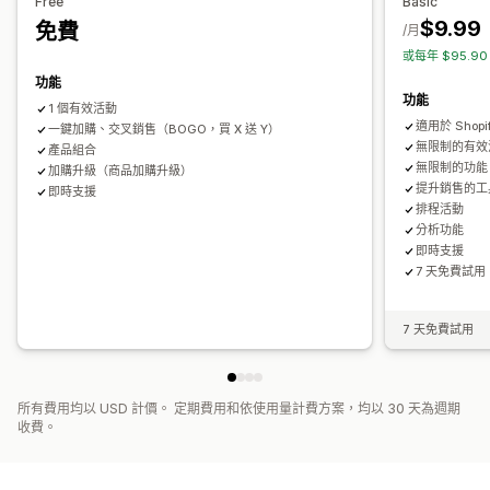
自訂結帳頁面
Free
Basic
分析
$9.99
免費
自動折扣
一鍵追加銷售
多國語言
/月
點閱率
轉換率
漏斗成效
或每年 $95.9
功能
功能
1 個有效活動
適用於 Shopif
一鍵加購、交叉銷售（BOGO，買 X 送 Y）
無限制的有效
產品組合
無限制的功能
加購升級（商品加購升級）
提升銷售的工
即時支援
排程活動
分析功能
即時支援
7 天免費試用
7 天免費試用
所有費用均以 USD 計價。 定期費用和依使用量計費方案，均以 30 天為週期
收費。