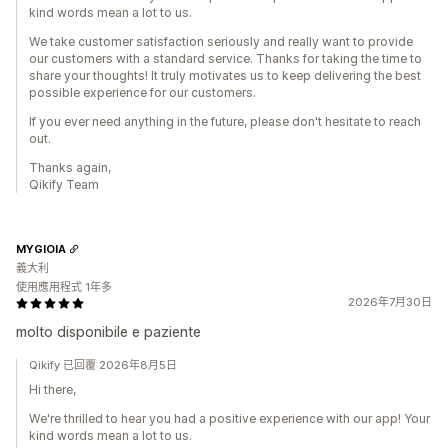
kind words mean a lot to us.
We take customer satisfaction seriously and really want to provide
our customers with a standard service. Thanks for taking the time to
share your thoughts! It truly motivates us to keep delivering the best
possible experience for our customers.
If you ever need anything in the future, please don't hesitate to reach
out.
Thanks again,
Qikify Team
MYGIOIA
義大利
使用應用程式 1年多
2026年7月30日
molto disponibile e paziente
Qikify 已回覆 2026年8月5日
Hi there,
We're thrilled to hear you had a positive experience with our app! Your
kind words mean a lot to us.