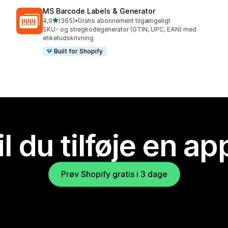
MS Barcode Labels & Generator
ud af 5 stjerner
4,9
(365)
•
Gratis abonnement tilgængeligt
365 anmeldelser i alt
SKU- og stregkodegenerator (GTIN, UPC, EAN) med
etiketudskrivning
Built for Shopify
il du tilføje en ap
Prøv Shopify gratis i 3 dage