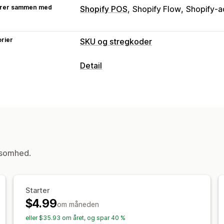
rer sammen med
Shopify POS
Shopify Flow
Shopify-a
rier
SKU og stregkoder
Stregkodeadministration
Detail
Automatisk generering
Massegenere
POS
QR-koder
Scanning
Rabatter
QR-koder
SKU-administration
Stregkodeintegration
Udskrivning af label
ksomhed.
Automatisk udskrivning
Masseudskri
Tilpassede layouts
Tilpasset størrels
Starter
$4.99
om måneden
eller $35.93 om året, og spar 40 %