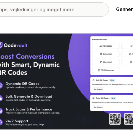
Gennem
ri med udvalgte billeder