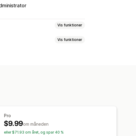
dministrator
Vis funktioner
Vis funktioner
ring
Tilpassede skabeloner
vning
Tilpassede elementer
e
Pakkesedler
Pro
$9.99
om måneden
eller $71.93 om året, og spar 40 %