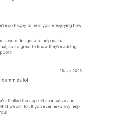
e’re so happy to hear you’re enjoying how
ures were designed to help make
al, so it’s great to know they’re adding
upport!
28. juni 2026
r dummies lol
e thrilled the app felt so intuitive and
what we aim for. If you ever need any help
you!