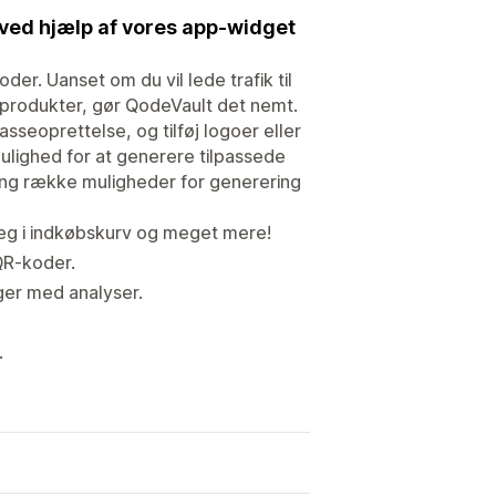
ed hjælp af vores app-widget
er. Uanset om du vil lede trafik til
e produkter, gør QodeVault det nemt.
sseoprettelse, og tilføj logoer eller
ulighed for at generere tilpassede
lang række muligheder for generering
 læg i indkøbskurv og meget mere!
QR-koder.
ger med analyser.
.