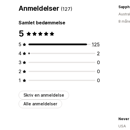
Anmeldelser
Sapph
(127)
Austra
8 måne
Samlet bedømmelse
5
5
125
4
2
3
0
2
0
1
0
Skriv en anmeldelse
Alle anmeldelser
USA