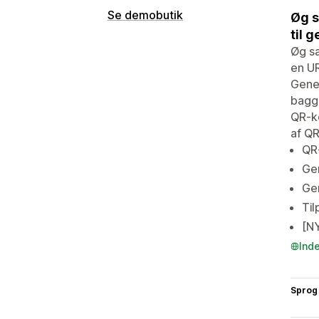
Se demobutik
Øg s
til 
Øg sa
en UR
Gener
baggr
QR-ko
af QR
QR-
Gem
Gen
Til
[N
Ind
Sprog