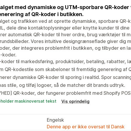
alget med dynamiske og UTM-sporbare QR-koder v
generering af QR-koder i butikken.
lget og trafikken ved at oprette dynamiske, sporbare QR-kod
L, dele dine kontaktoplysninger eller knytte kunder til din
er automatisk QR-koder til hver ordre, brug værktøjer til ma
undsbilleder. Vores intuitive designgrænseflade giver dig m
der, der integreres problemfrit i butikken, og tilbyder en 
-koder.
koder til markedsføring, produktsider, betaling, rabatter,
 QR-kodestile som skabeloner til fremtidig generering af 
erer dynamiske QR-koder til sporing i realtid. Spor scannin
pas stile, og tilføj logoer, så de matcher dit brands udtryk.
YHED] QR-koder, der fungerer problemfrit med Shopify POS
eholder maskinoversat tekst
Vis oprindelig
Engelsk
Denne app er ikke oversat til Dansk