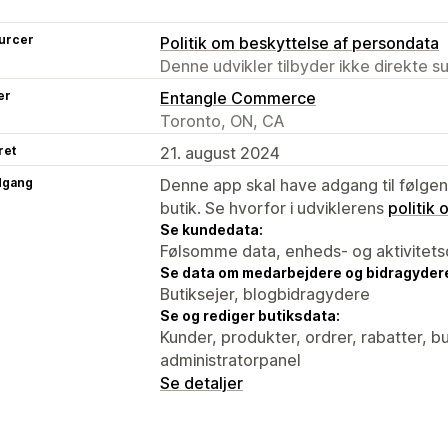
urcer
Politik om beskyttelse af persondata
Denne udvikler tilbyder ikke direkte s
er
Entangle Commerce
Toronto, ON, CA
ret
21. august 2024
dgang
Denne app skal have adgang til følgend
butik. Se hvorfor i udviklerens
politik
Se kundedata:
Følsomme data, enheds- og aktivitets
Se data om medarbejdere og bidragyder
Butiksejer, blogbidragydere
Se og rediger butiksdata:
Kunder, produkter, ordrer, rabatter, 
administratorpanel
Se detaljer