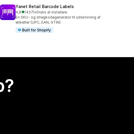
Yanet Retail Barcode Labels
ud af 5 stjerner
4,9
(437)
•
Gratis at installere
437 anmeldelser i alt
En SKU- og stregkodegenerator til udskrivning af
etiketter (UPC, EAN, GTIN)
Built for Shopify
p?