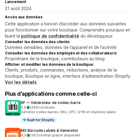
Lancement
21 août 2024
Accès aux données
Cette application a besoin d’accéder aux données suivantes
pour fonctionner sur votre boutique. Comprendre pourquoi en
lisant la
politique de confidentialité
du développeur.
Consulter les données des clients:
Données sensibles, données de l’appareil et de l’activité
Consulter les données des employés et des collaborateurs:
Propriétaire de la boutique, contributeurs au blog
Afficher et modifier les données de la boutique:
Clients, produits, commandes, réductions, analyse de la
boutique, Boutique en ligne, interface d'administration Shopify
Voir les détails
Plus d’applications comme celle-ci
RF — Générateur de codes‑barre
étoile(s) sur 5
5,0
(286)
•
Gratuite
286 avis au total
Générez codes-barres, SKU, UPC, GTIN et imprimez labels
Built for Shopify
MS Barcode Labels & Generator
étoile(s) sur 5
4,9
(367)
•
Forfait gratuit disponible