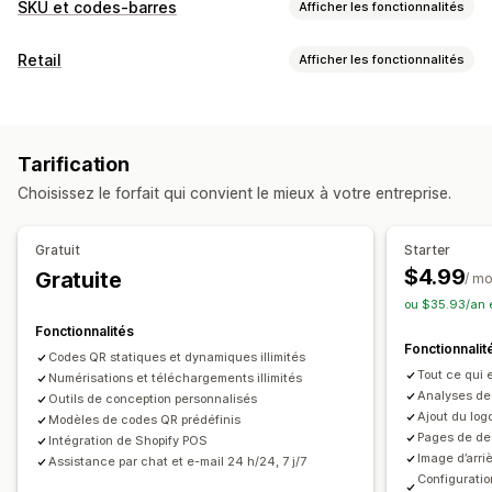
SKU et codes-barres
Afficher les fonctionnalités
Gestion de code-barres
Retail
Afficher les fonctionnalités
Génération automatique
Génération groupée
POS
Modèles personnalisés
Codes QR
Lecture
Réductions
Codes QR
Gestion des SKU
Tarification
Intégration de code-barres
Choisissez le forfait qui convient le mieux à votre entreprise.
Impression d’étiquettes
Gratuit
Starter
Impression automatique
Impression en bloc
$4.99
Gratuite
/ mo
Éléments personnalisés
Mises en page personnalisées
ou $35.93/an 
Taille personnalisée
Bordereaux d’expédition
Fonctionnalités
Fonctionnalit
Codes QR statiques et dynamiques illimités
Tout ce qui 
Numérisations et téléchargements illimités
Analyses de
Outils de conception personnalisés
Ajout du lo
Modèles de codes QR prédéfinis
Pages de de
Intégration de Shopify POS
Image d’arri
Assistance par chat et e-mail 24 h/24, 7 j/7
Configuratio