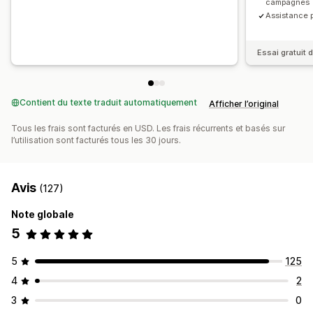
campagnes
Assistance p
Essai gratuit d
Contient du texte traduit automatiquement
Afficher l’original
Tous les frais sont facturés en USD. Les frais récurrents et basés sur
l’utilisation sont facturés tous les 30 jours.
Avis
(127)
Note globale
5
5
125
4
2
3
0