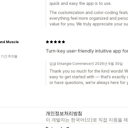
quick and easy the app is to use.
The customization and color-coding feat
everything feel more organized and person
value for you. We truly appreciate your s
 and Muscle
Turn-key user-friendly intuitive app fo
 기간 6개월
답글 Entangle Commerce개 2026년 6월 30일
Thank you so much for the kind words! We'r
easy to get started with — that's exactly 
or have questions, we're always here for 
개인정보처리방침
이 개발자는 한국어(으)로 직접 지원을 