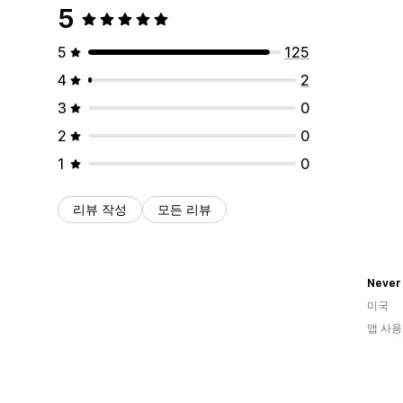
5
5
125
4
2
3
0
2
0
1
0
리뷰 작성
모든 리뷰
미국
앱 사용