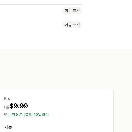
기능 표시
기능 표시
릿
QR 코드
스캔
사용자 지정 레이아웃
Pro
$9.99
/월
또는 연 $71.93 및 40% 할인
기능