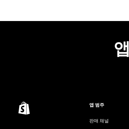
앱
앱 범주
판매 채널