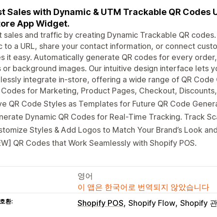
t Sales with Dynamic & UTM Trackable QR Codes 
tore App Widget.
 sales and traffic by creating Dynamic Trackable QR codes.
ic to a URL, share your contact information, or connect cus
 it easy. Automatically generate QR codes for every order,
 or background images. Our intuitive design interface lets
essly integrate in-store, offering a wide range of QR Code
Codes for Marketing, Product Pages, Checkout, Discounts,
ve QR Code Styles as Templates for Future QR Code Genera
erate Dynamic QR Codes for Real-Time Tracking. Track Sca
tomize Styles & Add Logos to Match Your Brand’s Look and
EW] QR Codes that Work Seamlessly with Shopify POS.
영어
이 앱은 한국어로 번역되지 않았습니다
호환:
Shopify POS
Shopify Flow
Shopify