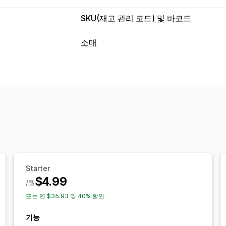
SKU(재고 관리 코드) 및 바코드
바코드 관리
소매
자동 생성
대량 생성
사용자 지정 템플
POS
SKU 관리
할인
QR 코드
바코드 통합
레이블 인쇄
자동 인쇄
대량 인쇄
사용자 지정 요소
사용자 지정 사이즈
패킹 슬립
Starter
$4.99
/월
또는 연 $35.93 및 40% 할인
기능