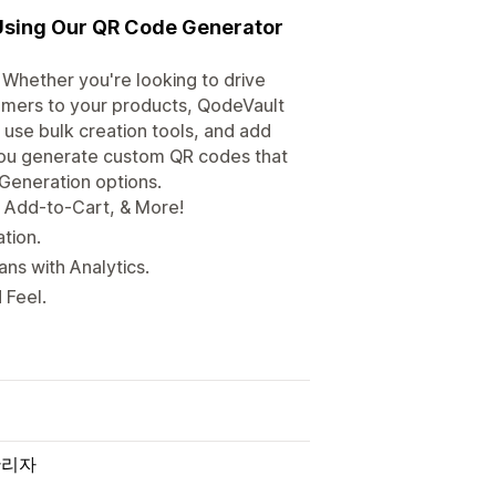
Using Our QR Code Generator
 Whether you're looking to drive
tomers to your products, QodeVault
 use bulk creation tools, and add
 you generate custom QR codes that
 Generation options.
 Add-to-Cart, & More!
tion.
ns with Analytics.
 Feel.
 관리자