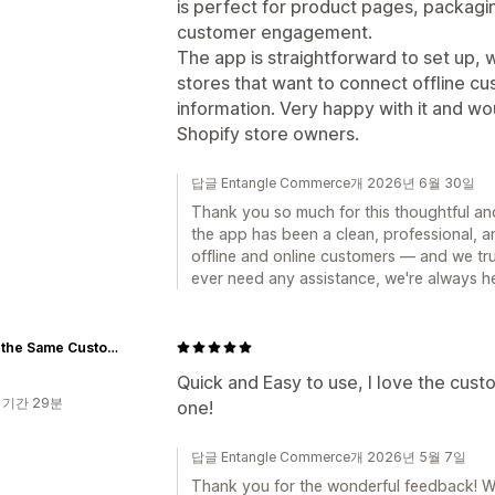
is perfect for product pages, packagi
customer engagement.
The app is straightforward to set up, w
stores that want to connect offline cu
information. Very happy with it and wo
Shopify store owners.
답글 Entangle Commerce개 2026년 6월 30일
Thank you so much for this thoughtful and
the app has been a clean, professional, 
offline and online customers — and we tr
ever need any assistance, we're always he
Never the Same Customz
Quick and Easy to use, I love the cust
 기간 29분
one!
답글 Entangle Commerce개 2026년 5월 7일
Thank you for the wonderful feedback! W