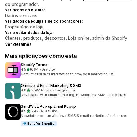
do programador.
Ver dados do cliente:
Dados sensíveis
Ver dados da equipa e de colaboradores:
Proprietário da loja
Ver e editar dados da loja:
Clientes, produtos, descontos, Loja online, admin da Shopify
Ver detalhes
Mais aplicações como esta
Shopify Forms
de 5 estrelas
4,5
(664)
•
Gratuito
664 total de avaliações
Capture customer information to grow your marketing list
Omnisend Email Marketing & SMS
de 5 estrelas
4,8
(2.951)
•
Instalação gratuita
2951 total de avaliações
Drive sales with email marketing, newsletters, SMS, and popups
SendWILL Pop up Email Popup
de 5 estrelas
4,9
(7.479)
•
Gratuito
7479 total de avaliações
Newsletter pop-up windows, SMS & email marketing for sign-ups
Built for Shopify