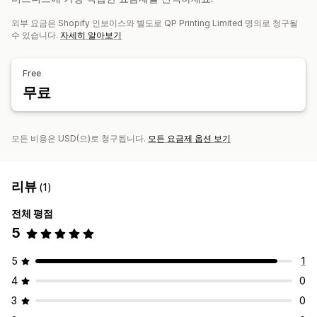
전체 인쇄
외부 요금은 Shopify 인보이스와 별도로 QP Printing Limited 명의로 청구될
배송 옵션
수 있습니다.
자세히 알아보기
브랜드 없는 제품
대량 배송
맞춤형 배송
전체 주문 처리
멀티 배송
실시간 업데이트
포괄적 가격 책정
주문 추적
Free
무료
모든 비용은 USD(으)로 청구됩니다.
모든 요금제 옵션 보기
리뷰
(1)
전체 평점
5
5
1
4
0
3
0