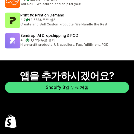
총 리뷰 2556개
You Sell - We source and ship for you!
Printify: Print on Demand
별 5개 중
4.7
(4,333)
•
무료 설치
총 리뷰 4333개
Create and Sell Custom Products, We Handle the Rest.
Zendrop: AI Dropshipping & POD
별 5개 중
4.5
(1,172)
•
무료 설치
총 리뷰 1172개
High-profit products. US suppliers. Fast fulfillment. POD.
앱을 추가하시겠어요?
Shopify 3일 무료 체험