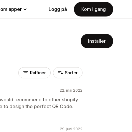
nom apper
Logg på
Kom i gang
Installer
Raffiner
Sorter
22. mai 2022
 I would recommend to other shopify
le to design the perfect QR Code.
29. juni 2022