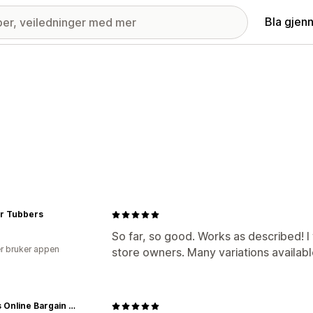
Bla gjen
r Tubbers
So far, so good. Works as described!
r bruker appen
store owners. Many variations availab
Scott's Online Bargain Bin.