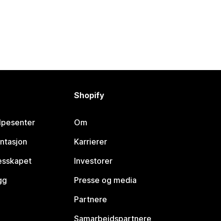
Shopify
lpesenter
Om
ntasjon
Karrierer
lesskapet
Investorer
gg
Presse og media
Partnere
Samarbeidspartnere