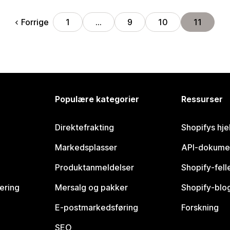
Forrige
1
…
9
10
11
Populære kategorier
Ressurser
Direktefrakting
Shopifys hje
Markedsplasser
API-dokume
Produktanmeldelser
Shopify-fel
vering
Mersalg og pakker
Shopify-blo
E-postmarkedsføring
Forskning
SEO