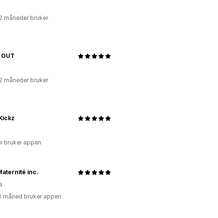
2 måneder bruker
 OUT
2 måneder bruker
Kickz
r bruker appen
aternité inc.
a
1 måned bruker appen