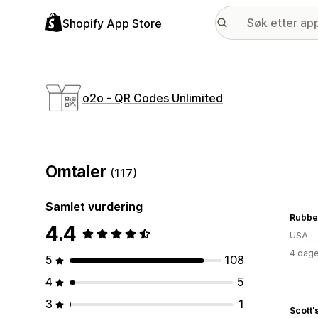
Shopify App Store
o2o ‑ QR Codes Unlimited
Omtaler
(117)
Samlet vurdering
Rubbe
4.4
USA
4 dage
5
108
4
5
3
1