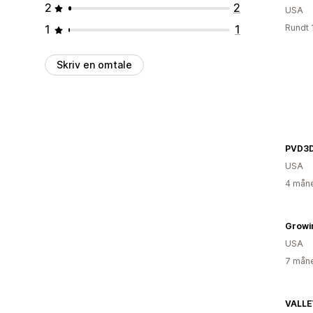
2
2
USA
1
1
Rundt 
Skriv en omtale
PVD3D
USA
4 måne
Growi
USA
7 måne
VALLE