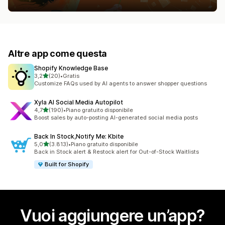
Altre app come questa
Shopify Knowledge Base
stelle su 5
3,2
(20)
•
Gratis
20 recensioni totali
Customize FAQs used by AI agents to answer shopper questions
Xyla AI Social Media Autopilot
stelle su 5
4,7
(190)
•
Piano gratuito disponibile
190 recensioni totali
Boost sales by auto-posting AI-generated social media posts
Back In Stock,Notify Me: Kbite
stelle su 5
5,0
(3.813)
•
Piano gratuito disponibile
3813 recensioni totali
Back in Stock alert & Restock alert for Out-of-Stock Waitlists
Built for Shopify
Vuoi aggiungere un’app?