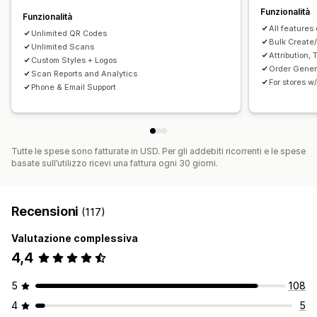
Funzionalità
Funzionalità
All feature
Unlimited QR Codes
Bulk Create
Unlimited Scans
Attribution,
Custom Styles + Logos
Order Gene
Scan Reports and Analytics
For stores 
Phone & Email Support
Tutte le spese sono fatturate in USD. Per gli addebiti ricorrenti e le spese
basate sull’utilizzo ricevi una fattura ogni 30 giorni.
Recensioni
(117)
Valutazione complessiva
4,4
5
108
4
5