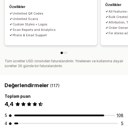
Özellikler
Özellikler
All feature
Unlimited QR Codes
Bulk Create
Unlimited Scans
Attribution,
Custom Styles + Logos
Order Gene
Scan Reports and Analytics
For stores 
Phone & Email Support
Tüm ücretler USD cinsinden faturalandırılır. Yinelenen ve kullanıma dayalı
ücretler 30 günde bir faturalandırılır.
Değerlendirmeler
(117)
Toplam puan
4,4
5
108
4
5