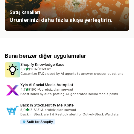
Satış kanalları
Ürünlerinizi daha fazla akışa yerleştirin.
Buna benzer diğer uygulamalar
Shopify Knowledge Base
5 yıldız üzerinden
3,2
(20)
•
Ücretsiz
toplam 20 değerlendirme
Customize FAQs used by AI agents to answer shopper questions
Xyla AI Social Media Autopilot
5 yıldız üzerinden
4,7
(190)
•
Ücretsiz plan mevcut
toplam 190 değerlendirme
Boost sales by auto-posting AI-generated social media posts
Back In Stock,Notify Me: Kbite
5 yıldız üzerinden
5,0
(3.813)
•
Ücretsiz plan mevcut
toplam 3813 değerlendirme
Back in Stock alert & Restock alert for Out-of-Stock Waitlists
Built for Shopify