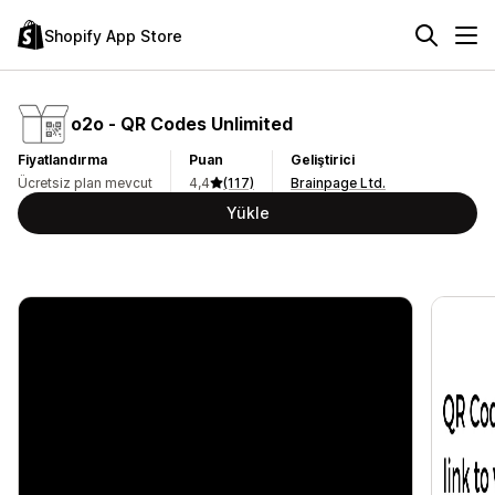
Shopify App Store
o2o ‑ QR Codes Unlimited
Fiyatlandırma
Puan
Geliştirici
Ücretsiz plan mevcut
4,4
(117)
Brainpage Ltd.
Yükle