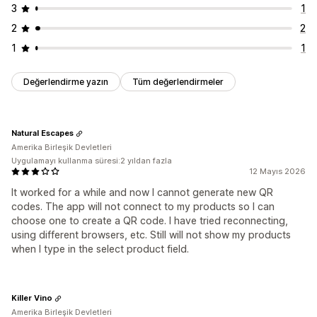
3
1
2
2
1
1
Değerlendirme yazın
Tüm değerlendirmeler
Natural Escapes
Amerika Birleşik Devletleri
Uygulamayı kullanma süresi:2 yıldan fazla
12 Mayıs 2026
It worked for a while and now I cannot generate new QR
codes. The app will not connect to my products so I can
choose one to create a QR code. I have tried reconnecting,
using different browsers, etc. Still will not show my products
when I type in the select product field.
Killer Vino
Amerika Birleşik Devletleri