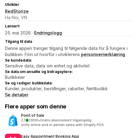
Utvikler
RedStorize
Ha Noi, VN
Lansert
25. mai 2026 ·
Endringslogg
Tilgang til data
Denne appen trenger tilgang til følgende data for å fungere i
butikken. Finn ut hvorfor i utviklerens
personvernerklæring
.
Se kundedata:
Sensitive data, data om enhet og aktivitet
Se data om ansatte og bidragsytere:
Butikkeier
Se og rediger butikkdata:
Kunder, produkter, bestillinger, rabatter, Nettbutikk
Se detaljer
Flere apper som denne
Point of Sale
av 5 stjerner
3,1
(389)
•
Gratis abonnement tilgjengelig
Totalt 389 omtaler
Unify online and in-person sales with Shopify POS.
Easy Appointment Booking App