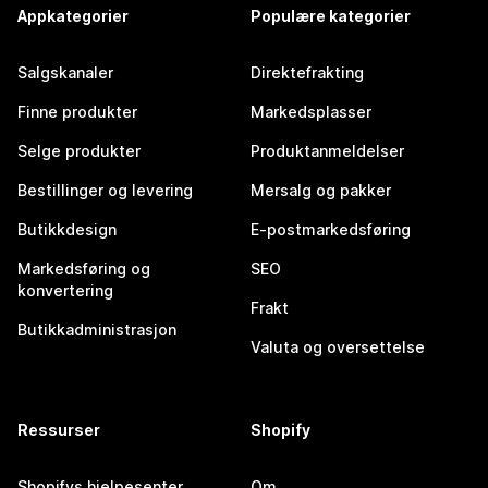
Appkategorier
Populære kategorier
Salgskanaler
Direktefrakting
Finne produkter
Markedsplasser
Selge produkter
Produktanmeldelser
Bestillinger og levering
Mersalg og pakker
Butikkdesign
E-postmarkedsføring
Markedsføring og
SEO
konvertering
Frakt
Butikkadministrasjon
Valuta og oversettelse
Ressurser
Shopify
Shopifys hjelpesenter
Om