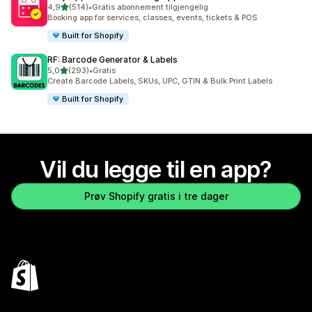
av 5 stjerner
4,9
(514)
•
Gratis abonnement tilgjengelig
Totalt 514 omtaler
Booking app for services, classes, events, tickets & POS
Built for Shopify
RF: Barcode Generator & Labels
av 5 stjerner
5,0
(293)
•
Gratis
Totalt 293 omtaler
Create Barcode Labels, SKUs, UPC, GTIN & Bulk Print Labels
Built for Shopify
Vil du legge til en app?
Prøv Shopify gratis i tre dager