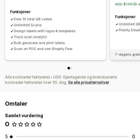
eller $149/år 
Funksjoner
Funksjoner
Free 10 total QR codes
Unlimited Q
Unlimited Scans
Priority Emai
Design labels with logos & templates
Track scan analytic
Bulk generate and print labels.
Scan on POS and use Shopify Flow
7-dagers grat
Alle kostnader faktureres i USD. Gjentagende og bruksbaserte
kostnader faktureres hver 30. dag.
Se alle prisalternativer
Omtaler
Samlet vurdering
0
5
0