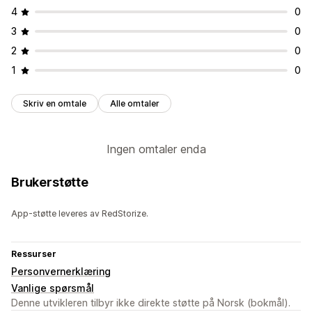
4
0
3
0
2
0
1
0
Skriv en omtale
Alle omtaler
Ingen omtaler enda
Brukerstøtte
App-støtte leveres av RedStorize.
Ressurser
Personvernerklæring
Vanlige spørsmål
Denne utvikleren tilbyr ikke direkte støtte på Norsk (bokmål).