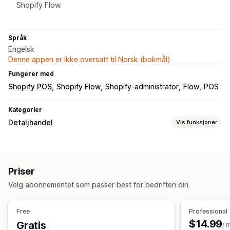
Shopify Flow.
Språk
Engelsk
Denne appen er ikke oversatt til Norsk (bokmål)
Fungerer med
Shopify POS
Shopify Flow
Shopify-administrator
Flow
POS
Kategorier
Detaljhandel
Vis funksjoner
POS
Rabatter
QR-koder
Priser
Velg abonnementet som passer best for bedriften din.
Free
Professional
$14.99
Gratis
/ 