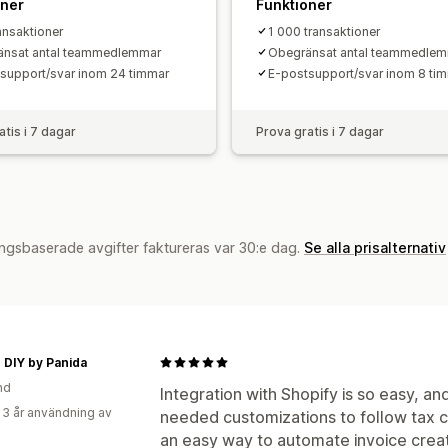
oner
Funktioner
Lokal skattedeklaration
Dataexport
ansaktioner
1 000 transaktioner
änsat antal teammedlemmar
Obegränsat antal teammedle
support/svar inom 24 timmar
E-postsupport/svar inom 8 ti
atis i 7 dagar
Prova gratis i 7 dagar
ngsbaserade avgifter faktureras var 30:e dag.
Se alla prisalternativ
 DIY by Panida
nd
Integration with Shopify is so easy, an
 3 år användning av
needed customizations to follow tax co
an easy way to automate invoice creat