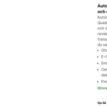
Auto
och 
Autom
Quade
och o
revis
trans
du sä
Glo
E-f
Sma
Ome
del
Fle
Inn
Språk