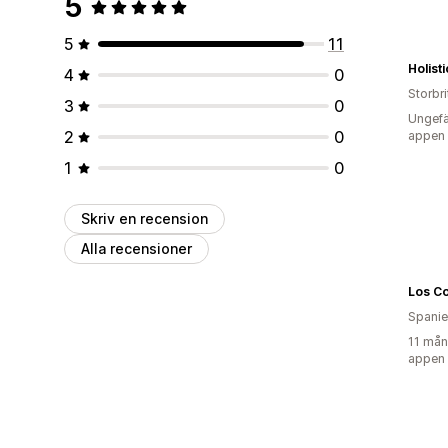
5
5
11
4
0
Storbr
3
0
Ungefä
2
0
appen
1
0
Skriv en recension
Alla recensioner
Spani
11 mån
appen