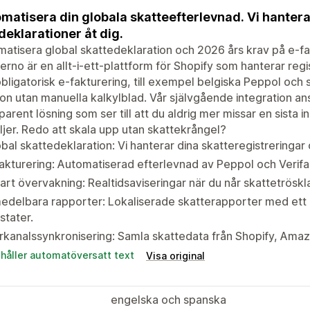
matisera din globala skatteefterlevnad. Vi hantera
deklarationer åt dig.
atisera global skattedeklaration och 2026 års krav på e-fa
rno är en allt-i-ett-plattform för Shopify som hanterar regi
bligatorisk e-fakturering, till exempel belgiska Peppol och 
ion utan manuella kalkylblad. Vår självgående integration an
parent lösning som ser till att du aldrig mer missar en sista 
ljer. Redo att skala upp utan skattekrångel?
bal skattedeklaration: Vi hanterar dina skatteregistreringar 
akturering: Automatiserad efterlevnad av Peppol och Verifac
rt övervakning: Realtidsaviseringar när du når skattetrösklar 
delbara rapporter: Lokaliserade skatterapporter med ett k
stater.
rkanalssynkronisering: Samla skattedata från Shopify, Amaz
ehåller automatöversatt text
Visa original
engelska och spanska