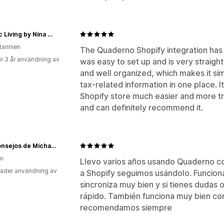
Holistic Living by Nina Beste
itannien
The Quaderno Shopify integration has
r 3 år användning av
was easy to set up and is very straight
and well organized, which makes it si
tax-related information in one place. 
Shopify store much easier and more tra
and can definitely recommend it.
Los Consejos de Michael
en
Llevo varios años usando Quaderno c
ader användning av
a Shopify seguimos usándolo. Funciona
sincroniza muy bien y si tienes dudas 
rápido. También funciona muy bien co
recomendamos siempre