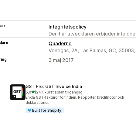
ser
Integritetspolicy
Den här utvecklaren erbjuder inte dir
klare
Quaderno
Venegas, 2A, Las Palmas, GC, 35003,
ring
3 maj 2017
GST Pro: GST Invoice India
av 5 stjärnor
5,0
(247)
•
Gratisplan tillgänglig
247 recensioner totalt
Enkla GST-fakturor för Indien. Rapporter, kreditnotor och
deklarationer.
Built for Shopify