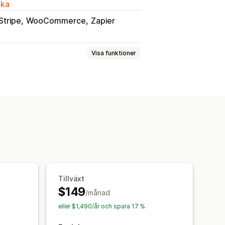
ska
Stripe
WooCommerce
Zapier
Visa funktioner
lspårning
Momsfakturor
er
Flera valutor
enummer
IOSS och OSS (EU)
Tillväxt
 PST, GST)
USA (omsättningsskatt)
$149
/månad
eller $1,490/år och spara 17 %
eringar i flera delstater