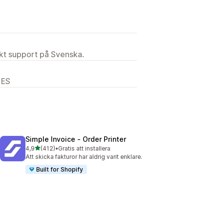
ekt support på Svenska.
 ES
Simple Invoice ‑ Order Printer
av 5 stjärnor
4,9
(412)
•
Gratis att installera
412 recensioner totalt
Att skicka fakturor har aldrig varit enklare.
Built for Shopify