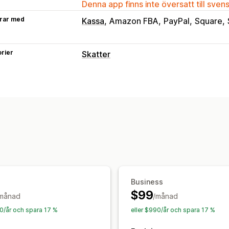
Denna app finns inte översatt till sven
rar med
Kassa
Amazon FBA
PayPal
Square
rier
Skatter
Spårning av skattskyldighet
Beräkning för skattskyldighet
Tröske
Anpassade fakturor
Skatteberäkning
Skattesatser
Hantering av skattesats
Registrering
Skatteregistrering
Kontroll av skatt
Business
EU (VAT)
Indien (GST)
Canada (HST,
$99
månad
/månad
Rapportering och skatteregistrering
90/år och spara 17 %
eller $990/år och spara 17 %
Överensstämmelserapporter
Registr