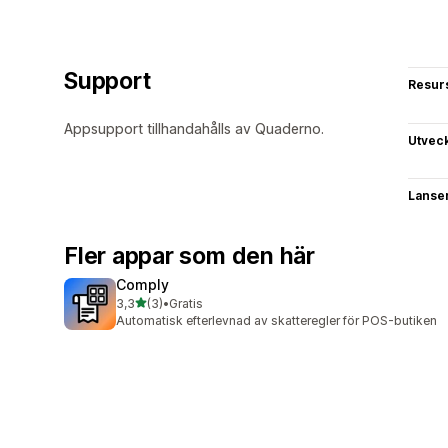
Support
Resur
Appsupport tillhandahålls av Quaderno.
Utvec
Lanse
Fler appar som den här
Comply
av 5 stjärnor
3,3
(3)
•
Gratis
3 recensioner totalt
Automatisk efterlevnad av skatteregler för POS-butiken