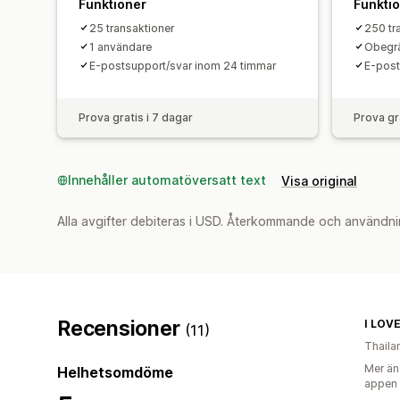
Funktioner
Funkti
25 transaktioner
250 tr
1 användare
Obegr
E-postsupport/svar inom 24 timmar
E-post
Prova gratis i 7 dagar
Prova gr
Innehåller automatöversatt text
Visa original
Alla avgifter debiteras i USD. Återkommande och användni
Recensioner
I LOVE
(11)
Thaila
Mer än
Helhetsomdöme
appen