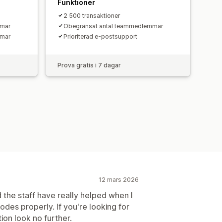
Funktioner
2 500 transaktioner
mmar
Obegränsat antal teammedlemmar
mmar
Prioriterad e-postsupport
Prova gratis i 7 dagar
12 mars 2026
d the staff have really helped when I
des properly. If you're looking for
ion look no further.