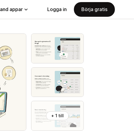
land appar
Logga in
Börja gratis
+ 1 till