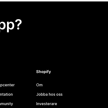
app?
Shopify
lpcenter
Om
ntation
Jobba hos oss
mmunity
Investerare