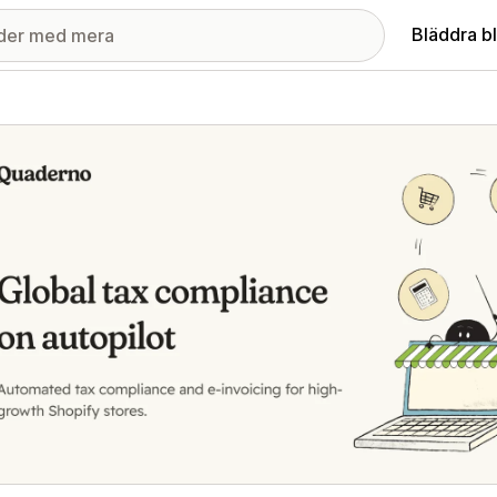
Bläddra b
ri med utvalda bilder