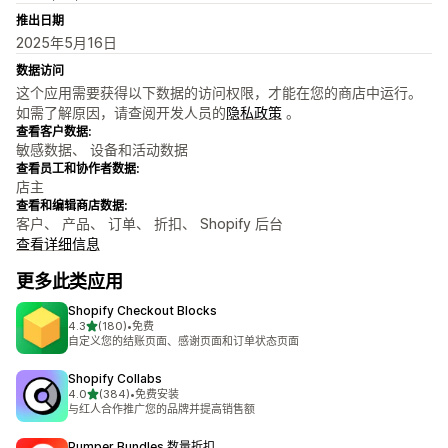
推出日期
2025年5月16日
数据访问
这个应用需要获得以下数据的访问权限，才能在您的商店中运行。
如需了解原因，请查阅开发人员的
隐私政策
。
查看客户数据:
敏感数据、 设备和活动数据
查看员工和协作者数据:
店主
查看和编辑商店数据:
客户、 产品、 订单、 折扣、 Shopify 后台
查看详细信息
更多此类应用
Shopify Checkout Blocks
星（满分 5 星）
4.3
(180)
•
免费
总共 180 条评论
自定义您的结账页面、感谢页面和订单状态页面
Shopify Collabs
星（满分 5 星）
4.0
(384)
•
免费安装
总共 384 条评论
与红人合作推广您的品牌并提高销售额
Pumper Bundles 数量折扣