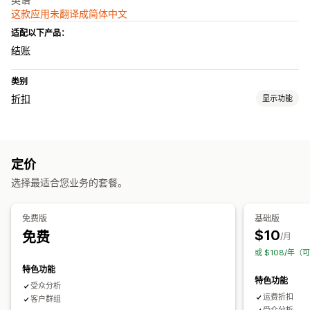
这款应用未翻译成简体中文
适配以下产品：
结账
类别
折扣
显示功能
折扣类型
固定定价
百分比折扣
运费
定价
运费折扣
选择最适合您业务的套餐。
宣传活动
触发器和规则
免费版
基础版
$10
免费
/月
或 $108/年（
特色功能
特色功能
受众分析
运费折扣
客户群组