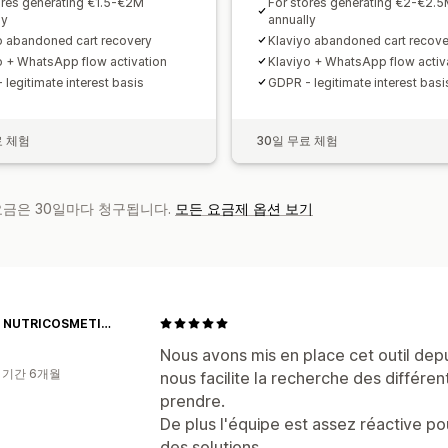
ores generating €1.5-€2M
For stores generating €2-€2.
ly
annually
o abandoned cart recovery
Klaviyo abandoned cart recove
o + WhatsApp flow activation
Klaviyo + WhatsApp flow activ
 legitimate interest basis
GDPR - legitimate interest basi
료 체험
30일 무료 체험
 요금은 30일마다 청구됩니다.
모든 요금제 옵션 보기
D-LAB NUTRICOSMETICS
Nous avons mis en place cet outil depu
 기간 6개월
nous facilite la recherche des différen
prendre.
De plus l'équipe est assez réactive p
des solutions.