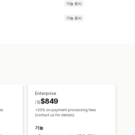
기능 표시
기능 표시
워크플로
용자 지정 캠페인
정
추적
API 및 Webhook
Enterprise
$849
/월
es
+20% on payment processing fees
(contact us for details).
기능