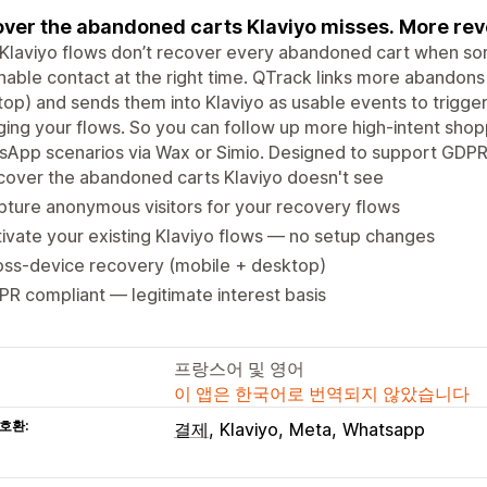
ver the abandoned carts Klaviyo misses. More rev
Klaviyo flows don’t recover every abandoned cart when som
nable contact at the right time. QTrack links more abandons 
op) and sends them into Klaviyo as usable events to trigger
ing your flows. So you can follow up more high-intent shop
App scenarios via Wax or Simio. Designed to support GDPR r
cover the abandoned carts Klaviyo doesn't see
ture anonymous visitors for your recovery flows
ivate your existing Klaviyo flows — no setup changes
oss-device recovery (mobile + desktop)
R compliant — legitimate interest basis
프랑스어 및 영어
이 앱은 한국어로 번역되지 않았습니다
호환:
결제
Klaviyo
Meta
Whatsapp