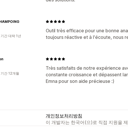
SHAMPOING
Outil très efficace pour une bonne ana
 기간 대략 1년
toujours réactive et à l'écoute, nous
on
Très satisfaits de notre expérience av
 기간 12개월
constante croissance et dépassent larg
Emna pour son aide précieuse :)
개인정보처리방침
이 개발자는 한국어(으)로 직접 지원을 