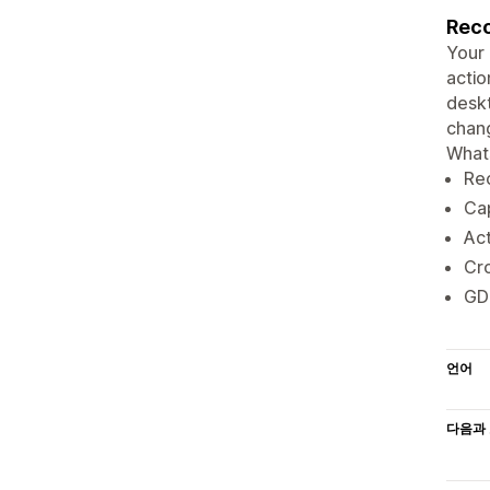
Reco
Your 
actio
deskt
chang
Whats
Re
Cap
Act
Cr
GDP
언어
다음과 