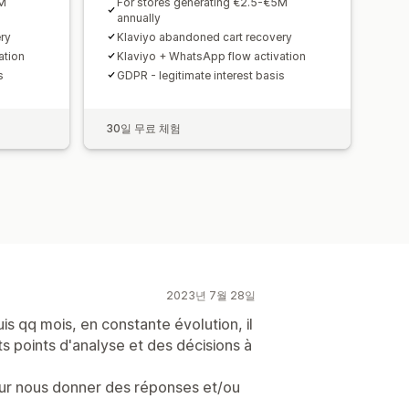
5M
For stores generating €2.5-€5M
annually
ry
Klaviyo abandoned cart recovery
ation
Klaviyo + WhatsApp flow activation
s
GDPR - legitimate interest basis
30일 무료 체험
2023년 7월 28일
is qq mois, en constante évolution, il
ts points d'analyse et des décisions à
our nous donner des réponses et/ou