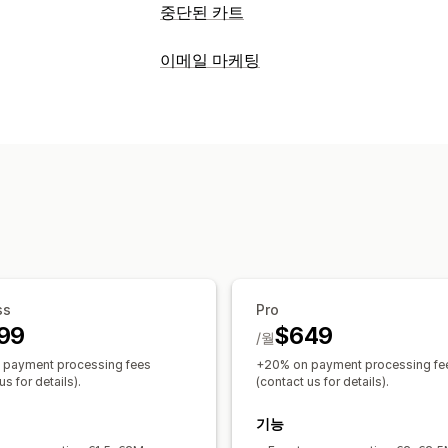
중단된 카트
카트 복구
이메일 마케팅
개인화된 캠페인
전환 추적
자동화된 
캠페인 유형
표시 옵션
카트 이메일
중단된 카트
검색 중단
사
트리거
타게팅 규칙
행동 추적
캠페인 관리
트리거 및 규칙
타게팅
세분화
태그 지
ss
Pro
99
$649
/월
 payment processing fees
+20% on payment processing fe
us for details).
(contact us for details).
기능