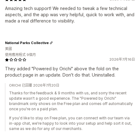
Amazing tech support! We needed to tweak a few technical
aspects, and the app was very helpful, quick to work with, and
made a real difference to visibility.
National Parks Collective
美國
使用應用程式 9個月
2026年7月16日
They added "Powered by Orichi" above the fold on the
product page in an update. Don't do that. Uninstalled.
ORICHI 已回覆 2026年7月20日
Thanks for the feedback & 9 months with us, and sorry the recent
update wasn't a good experience. The "Powered by Orichi"
brandmark only shows on the Free plan and comes off automatically
once you're on a paid plan.
If you'd like to stay on Free plan, you can connect with our team via
in-app chat, we're happy to look into your setup and help sort it out,
same as we do for any of our merchants.