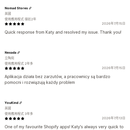
Nomad Stores
英國
使用應用程式 接近2年
2026年7月15日
Quick response from Katy and resolved my issue. Thank you!
Nexada
立陶宛
使用應用程式 2年多
2026年7月15日
Aplikacja działa bez zarzutów, a pracownicy są bardzo
pomocni i rozwiązują każdy problem
YouKind
英國
使用應用程式 3年多
2026年7月13日
One of my favourite Shopify apps! Katy's always very quick to