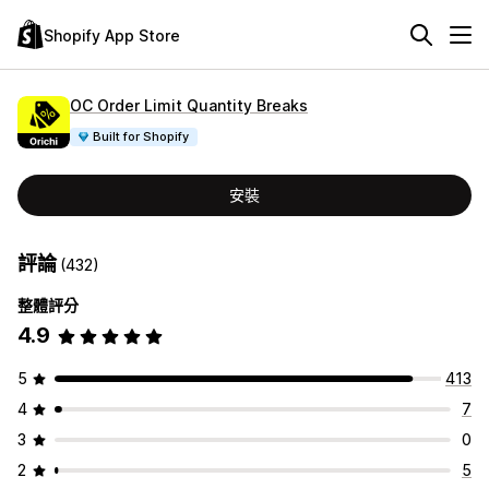
Shopify App Store
OC Order Limit Quantity Breaks
Built for Shopify
安裝
評論
(432)
整體評分
4.9
5
413
4
7
3
0
2
5