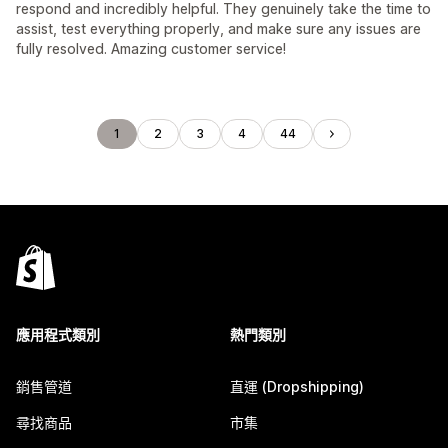
respond and incredibly helpful. They genuinely take the time to
assist, test everything properly, and make sure any issues are
fully resolved. Amazing customer service!
1
2
3
4
44
應用程式類別
熱門類別
銷售管道
直運 (Dropshipping)
尋找商品
市集