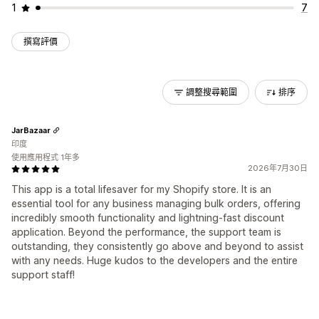
1
7
撰寫評價
調整搜尋範圍
排序
JarBazaar
印度
使用應用程式 1年多
2026年7月30日
This app is a total lifesaver for my Shopify store. It is an
essential tool for any business managing bulk orders, offering
incredibly smooth functionality and lightning-fast discount
application. Beyond the performance, the support team is
outstanding, they consistently go above and beyond to assist
with any needs. Huge kudos to the developers and the entire
support staff!