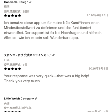
Händisch-Design
德國
使用應用程式 12個月
2026年6月23日
Ich benutze diese app um für meine b2b Kund*innen einen
Mindestbestellwert zu definieren und das funktioniert
einwandfrei. Der support ist fix bei Nachfragen und hilfreich.
Alles so, wie ich es sein soll. Wunderbare app.
スポンジ・ボブ 公式オンラインストア
日本
使用應用程式 16天
2026年8月5日
Your response was very quick—that was a big help!
Thank you very much.
Little Welsh Company
英國
使用應用程式 接近4年
2026年7月22日