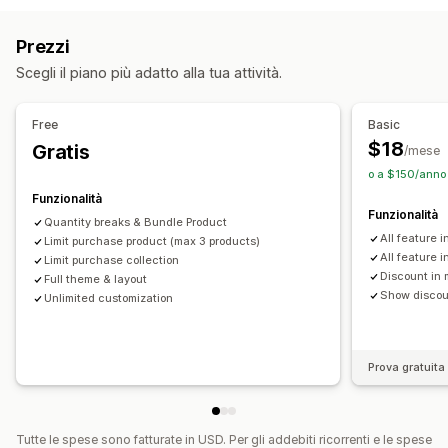
Pacchetti di varianti
Pacchetti con opzioni infinite
In base al carrello
Quantità massima
Quantità minima
Pacchetti all’ingrosso
Prezzi
In base al prodotto
In base alla variante
Prezzi impostabili
Scegli il piano più adatto alla tua attività.
In base alla collezione
Tag dei clienti
Prezzi fissi
Prezzi a più livelli
Scaglioni di quantità
Sconti
Impostazioni delle notifiche
Sconti sui volumi
Sconti forfettari
Sconti percentuali
Free
Basic
Avvisi nel carrello
Avvisi nelle pagine dei prodotti
Pop-up
Sconti sul carrello
Spedizione gratuita
Prezzi all’ingrosso
$18
Gratis
/mese
Branding personalizzato
Messaggi personalizzati
o a $150/anno 
Multilingua
Traduzione
Funzionalità
Funzionalità
Quantity breaks & Bundle Product
All feature i
Limit purchase product (max 3 products)
All feature 
Limit purchase collection
Discount in 
Full theme & layout
Show discoun
Unlimited customization
Prova gratuita 
Tutte le spese sono fatturate in USD. Per gli addebiti ricorrenti e le spese