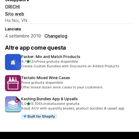
ORICHI
Sito web
Ha Noi, VN
Lanciata
4 settembre 2019 ·
Changelog
Altre app come questa
Packer: Mix and Match Products
stelle su 5
4,7
(2)
•
Prova gratuita disponibile
2 recensioni totali
Create Custom Bundles with Discounts on Added Products
Tectalic Mixed Wine Cases
Prova gratuita disponibile
Offer mixed dozen wine cases to your customers.
Kaching Bundles App & Upsells
stelle su 5
5,0
(5.106)
•
Installazione gratuita
5106 recensioni totali
Boost AOV with quantity breaks, product bundles & upsell app
Built for Shopify