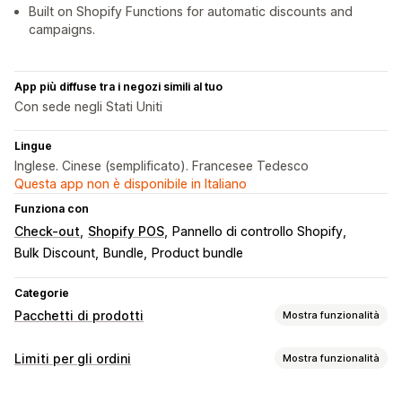
Built on Shopify Functions for automatic discounts and
campaigns.
App più diffuse tra i negozi simili al tuo
Con sede negli Stati Uniti
Lingue
Inglese. Cinese (semplificato). Francesee Tedesco
Questa app non è disponibile in Italiano
Funziona con
Check-out
Shopify POS
Pannello di controllo Shopify
Bulk Discount
Bundle
Product bundle
Categorie
Pacchetti di prodotti
Mostra funzionalità
Tipi di pacchetti
Limiti per gli ordini
Mostra funzionalità
Pacchetti fissi
Multipack
Pacchetti mix-and-match
Regole sui limiti