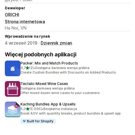
Deweloper
ORICHI
Strona internetowa
Ha Noi, VN
Wprowadzenie na rynek
4 wrzesień 2019 ·
Dziennik zmian
Więcej podobnych aplikacji
Packer: Mix and Match Products
na 5 gwiazdek
4,7
(2)
•
Dostępna darmowa wersja próbna
Łączna liczba recenzji: 2
Create Custom Bundles with Discounts on Added Products
Tectalic Mixed Wine Cases
Dostępna darmowa wersja próbna
Offer mixed dozen wine cases to your customers.
Kaching Bundles App & Upsells
na 5 gwiazdek
5,0
(5 095)
•
Bezpłatna instalacja
Łączna liczba recenzji: 5095
Boost AOV with quantity breaks, product bundles & upsell app
Built for Shopify