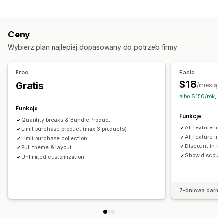
Reguły limitów
Pakiet wariantów
Pakiety nieskończonych opcji
Limity dla koszyka
Ilość maksymalna
Ilość minimalna
Pakiety hurtowe
Ceny
Limity dla konkretnych produktów
Variant-specific
Ceny, które można ustalić
Wybierz plan najlepiej dopasowany do potrzeb firmy.
Zawężenie do kolekcji
Tagi klientów
Stałe ceny
Gradacja cen
Progi ilościowe
Rabaty
Ustawienia powiadomień
Rabaty ilościowe
Rabaty o stałej wartości
Free
Basic
Alerty w koszyku
Alerty na stronie produktu
Rabaty procentowe
Rabaty w koszyku
Darmowa wysyłka
$18
Gratis
/miesią
Wyskakujące okienka
Niestandardowy branding
Ustalanie cen hurtowych
albo $150/rok,
Wiadomości niestandardowe
Wielojęzyczne
Tłumaczenie
Funkcje
Funkcje
Quantity breaks & Bundle Product
All feature i
Limit purchase product (max 3 products)
All feature 
Limit purchase collection
Discount in 
Full theme & layout
Show discoun
Unlimited customization
7-dniowa dar