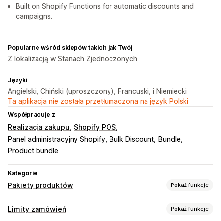
Built on Shopify Functions for automatic discounts and
campaigns.
Popularne wśród sklepów takich jak Twój
Z lokalizacją w Stanach Zjednoczonych
Języki
Angielski, Chiński (uproszczony), Francuski, i Niemiecki
Ta aplikacja nie została przetłumaczona na język Polski
Współpracuje z
Realizacja zakupu
Shopify POS
Panel administracyjny Shopify
Bulk Discount
Bundle
Product bundle
Kategorie
Pakiety produktów
Pokaż funkcje
Typy pakietów
Limity zamówień
Pokaż funkcje
Stałe pakiety
Wielopaki
Pakiety mieszane