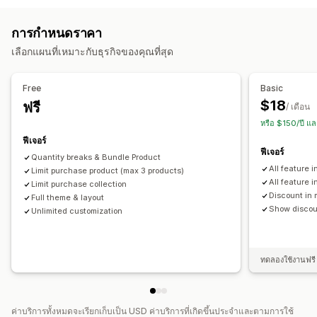
ชุดตัวเลือกที่ไม่มีที่สิ้นสุด
ชุดการค้าส่ง
ตามตะกร้าสินค้า
ปริมาณสูงสุด
ปริมาณขั้นต่ำ
เฉพาะสินค้า
การกำหนดราคาที่ตั้งได้
การกำหนดราคา
เฉพาะตัวเลือกสินค้า
เฉพาะคอลเลกชัน
แท็กลูกค้า
การกำหนดราคาแบบคงที่
การกำหนดราคาตามปริมาณการสั่งซื้อ
เลือกแผนที่เหมาะกับธุรกิจของคุณที่สุด
การตั้งค่าการแจ้งเตือน
ตัวแบ่งปริมาณ
ส่วนลด
ส่วนลดตามปริมาณ
ส่วนลดแบบคงที่
การแจ้งเตือนตะกร้าสินค้า
การแจ้งเตือนหน้าสินค้า
ป๊อปอัพ
เปอร์เซ็นต์ส่วนลด
ส่วนลดในตะกร้าสินค้า
การจัดส่งฟรี
Free
Basic
การสร้างแบรนด์ที่กำหนดเอง
ข้อความที่กำหนดเอง
หลายภาษา
การกำหนดราคาค้าส่ง
$18
ฟรี
/ เดือน
การแปล
หรือ $150/ปี แ
ฟีเจอร์
ฟีเจอร์
Quantity breaks & Bundle Product
All feature i
Limit purchase product (max 3 products)
All feature 
Limit purchase collection
Discount in 
Full theme & layout
Show discoun
Unlimited customization
ทดลองใช้งานฟรี 
ค่าบริการทั้งหมดจะเรียกเก็บเป็น USD ค่าบริการที่เกิดขึ้นประจำและตามการใช้