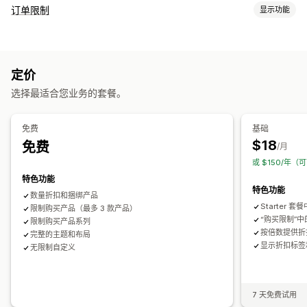
套装类型
订单限制
显示功能
固定套装
合装包
混搭套装
多属性套装
无限选择套装
批发套装
限制规则
您可以设置的定价
基于购物车
数量上限
数量下限
特定产品
特定多属性
固定定价
分层定价
数量折扣
折扣
批量折扣
固定折扣
定价
特定产品系列
客户标记
百分比折扣
购物车折扣
免运费
批发价
选择最适合您业务的套餐。
通知设置
购物车提醒
产品页面提醒
弹出窗口
自定义品牌营销
免费
基础
自定义消息
多语言
翻译
$18
免费
/月
或 $150/年（
特色功能
特色功能
数量折扣和捆绑产品
Starter 
限制购买产品（最多 3 款产品）
“购买限制”
限制购买产品系列
按倍数提供折
完整的主题和布局
显示折扣标签
无限制自定义
7 天免费试用