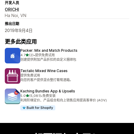
开发人员
ORICHI
Ha Noi, VN
推出日期
2019年9月4日
更多此类应用
Packer: Mix and Match Products
星（满分 5 星）
4.7
(2)
•
提供免费试用
总共 2 条评论
创建提供附加产品折扣的自定义捆绑包
Tectalic Mixed Wine Cases
提供免费试用
向您的客户提供混合整打葡萄酒箱。
Kaching Bundles App & Upsells
星（满分 5 星）
5.0
(5,081)
•
免费安装
总共 5081 条评论
利用阶梯定价、产品组合和向上销售应用提高客单价 (AOV)
Built for Shopify