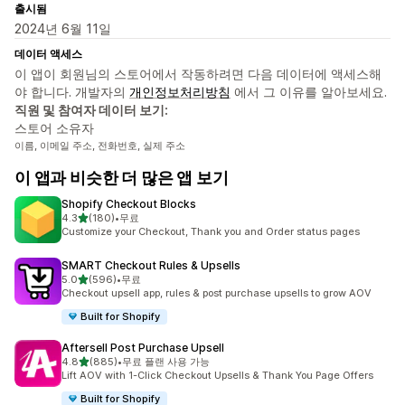
출시됨
2024년 6월 11일
데이터 액세스
이 앱이 회원님의 스토어에서 작동하려면 다음 데이터에 액세스해
야 합니다. 개발자의
개인정보처리방침
에서 그 이유를 알아보세요.
직원 및 참여자 데이터 보기:
스토어 소유자
이름, 이메일 주소, 전화번호, 실제 주소
이 앱과 비슷한 더 많은 앱 보기
Shopify Checkout Blocks
별 5개 중
4.3
(180)
•
무료
총 리뷰 180개
Customize your Checkout, Thank you and Order status pages
SMART Checkout Rules & Upsells
별 5개 중
5.0
(596)
•
무료
총 리뷰 596개
Checkout upsell app, rules & post purchase upsells to grow AOV
Built for Shopify
Aftersell Post Purchase Upsell
별 5개 중
4.8
(885)
•
무료 플랜 사용 가능
총 리뷰 885개
Lift AOV with 1-Click Checkout Upsells & Thank You Page Offers
Built for Shopify