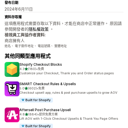
發布日期
2024年6月11日
資料存取權
這項應用程式需要存取以下資料，才能在商店中正常運作。 原因請
參閱開發者的
隱私權政策
。
檢視員工與協作者資料:
商店擁有人
姓名、 電子郵件地址、 電話號碼、 實體地址
其他同類型應用程式
Shopify Checkout Blocks
滿分 5 顆星
4.3
(180)
•
免費
共有 180 則評價
Customize your Checkout, Thank you and Order status pages
SMART Checkout Rules & Upsells
滿分 5 顆星
5.0
(602)
•
免費
共有 602 則評價
Checkout upsell app, rules & post purchase upsells to grow AOV
Built for Shopify
Aftersell Post Purchase Upsell
滿分 5 顆星
4.8
(884)
•
提供免費方案
共有 884 則評價
Lift AOV with 1-Click Checkout Upsells & Thank You Page Offers
Built for Shopify