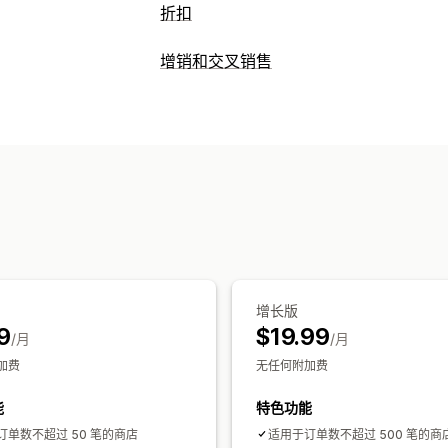
折扣
折扣类型
增销和交叉销售
折扣码
买一送一
分层定价
批量折扣
自定义
批量折扣
批发价
购物车折扣
结账折扣
产品页面增销
进度条
多语言
自定义规
运费折扣
优惠和建议
批量编辑
货币转换
折扣叠加
报告
分
免费赠品
组合购买
套装
数量折扣
批
分析
推荐绩效
优化建议
漏斗绩效
增长版
9
$19.99
/月
/月
加费
无任何附加费
能
特色功能
订单数不超过 50 笔的商店
适用于订单数不超过 500 笔的商