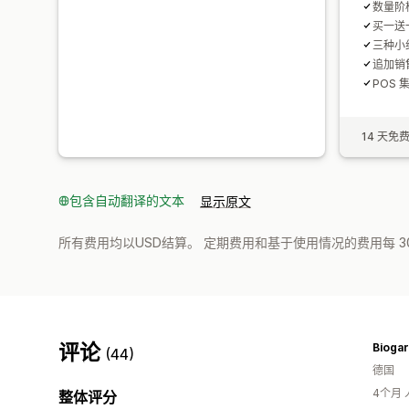
数量阶
买一送一
三种小
追加销
POS 
14 天免
包含自动翻译的文本
显示原文
所有费用均以USD结算。 定期费用和基于使用情况的费用每 3
评论
Bioga
(44)
德国
4个月
整体评分