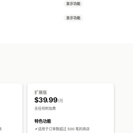
显示功能
显示功能
数量折扣
固定折扣
百分比折扣
产品捆绑
增销折扣
交叉销售折扣
则
析
量折扣
分层折扣
AI 建议
扩展版
$39.99
/月
无任何附加费
特色功能
店
适用于订单数超过 500 笔的商店