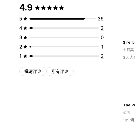
4.9
5
39
4
2
3
0
Şireli
2
1
土耳其
1
2
3天 
撰写评论
所有评论
The P
英国
10个