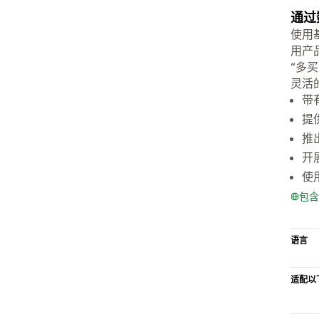
通过
使用
用产
“多
灵活
带
提
推
开
使
包含
语言
适配以