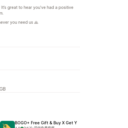
It’s great to hear you’ve had a positive
m.
never you need us 🙏
 GB
BOGO+ Free Gift & Buy X Get Y
星（满分 5 星）