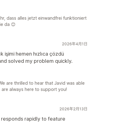
r, dass alles jetzt einwandfrei funktioniert
ie da 😊
2026年4月1日
ık işimi hemen hızlıca çözdü
 and solved my problem quickly.
 are thrilled to hear that Javid was able
e are always here to support you!
2026年2月13日
 responds rapidly to feature