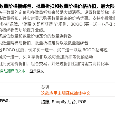
数量阶梯捆绑包、批量折扣和数量阶梯价格折扣，最大限度地
基于数量的定价和多数量折扣来鼓励大额消费。设置数量阶梯与
品数量折扣，并实时显示购买数量带来的价格优惠。支持小数数
买多省”逻辑、“消费 X 即可获得 Y”规则、BOGO (买一送一)
的捆绑销售功能提升业绩。
有最低数量和数量阶梯定价的数量选择器
供数量阶梯与折扣、批量折扣定价以及数量捆绑包
出 BOGO 优惠，例如买一送一、买二送一以及 BOGO 捆绑包
展买一送一、买 X 享折扣以及可叠加折扣等促销活动
用批发定价折扣、组合交易，并通过折扣追加销售提高转化率
自动翻译的文本
显示原文
英语
这款应用未翻译成简体中文
下产品：
结账
Shopify 后台
POS