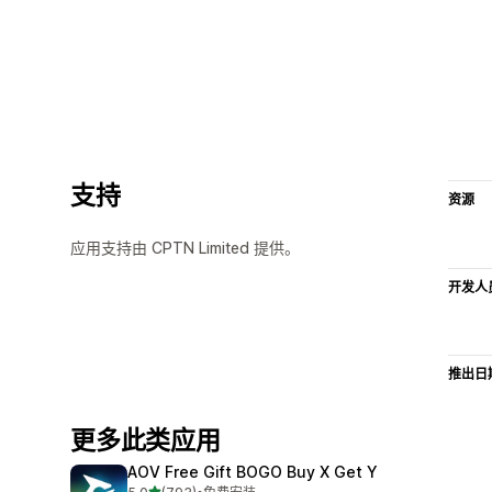
支持
资源
应用支持由 CPTN Limited 提供。
开发人
推出日
更多此类应用
AOV Free Gift BOGO Buy X Get Y
星（满分 5 星）