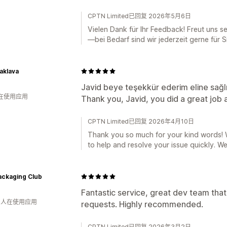
CPTN Limited已回复 2026年5月6日
Vielen Dank für Ihr Feedback! Freut uns seh
—bei Bedarf sind wir jederzeit gerne für S
baklava
Javid beye teşekkür ederim eline sağl
人在使用应用
Thank you, Javid, you did a great job
CPTN Limited已回复 2026年4月10日
Thank you so much for your kind words! We
to help and resolve your issue quickly. W
ackaging Club
Fantastic service, great dev team that
月 人在使用应用
requests. Highly recommended.
CPTN Limited已回复 2026年3月2日