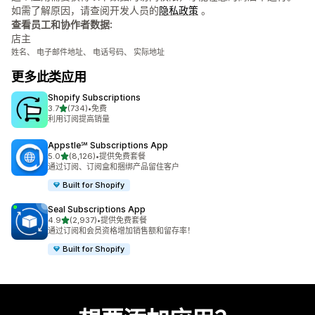
如需了解原因，请查阅开发人员的
隐私政策
。
查看员工和协作者数据:
店主
姓名、 电子邮件地址、 电话号码、 实际地址
更多此类应用
Shopify Subscriptions
星（满分 5 星）
3.7
(734)
•
免费
总共 734 条评论
利用订阅提高销量
Appstle℠ Subscriptions App
星（满分 5 星）
5.0
(8,126)
•
提供免费套餐
总共 8126 条评论
通过订阅、订阅盒和捆绑产品留住客户
Built for Shopify
Seal Subscriptions App
星（满分 5 星）
4.9
(2,937)
•
提供免费套餐
总共 2937 条评论
通过订阅和会员资格增加销售额和留存率！
Built for Shopify