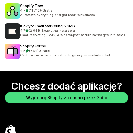
Shopify Flow
na 5 gwiazdek
4,7
(11 742)
•
Gratis
Łączna liczba recenzji: 11742
Automate everything and get back to business
Klaviyo: Email Marketing & SMS
na 5 gwiazdek
4,7
(2 951)
•
Bezpłatna instalacja
Łączna liczba recenzji: 2951
Email marketing, SMS, & WhatsApp that turn messages into sales
Shopify Forms
na 5 gwiazdek
4,5
(664)
•
Gratis
Łączna liczba recenzji: 664
Capture customer information to grow your marketing list
Chcesz dodać aplikację?
Wypróbuj Shopify za darmo przez 3 dni